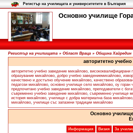
Регистър на училищата и университетите в България
Основно училище Гора
Регистър на училищата
»
Област Враца
»
Община Хайредин
авторитетно учебно
авторитетно учебно заведение михайлово
,
висококвалифицирани 
образувание михайлово
,
добро учебно заведениемихайлово
,
изво
качествено и достъпно обучение михайлово
,
качествено образова
педагози михайлово
,
основно училище село михайлово
,
оу горан
предпочитано учебно заведение михайлово
,
преподаватели с бога
съвременно учебно заведение михайлово
,
съвременно училище м
история михайлово
,
училище с добра материална база михайлово
михайлово
,
училище със запазени традиции михайлово
Основно училище
Е
Информация
Визия
За учили