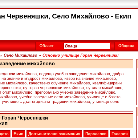
н Червеняшки, Село Михайлово - Екип
Област
Община
»
Село Михайлово
»
Основно училище Горан Червеняшки
 заведение михайлово
педагози михайлово
,
водещо учебно заведение михайлово
,
добро
р на знание и мъдрост михайлово
,
извор на знание михайлово
,
ние михайлово
,
качествено обучение михайлово
,
квалифицирани
 червеняшки
,
оу горан червеняшки михайлово
,
оу село михайлово
,
т опит михайлово
,
препоръчано учебно заведение михайлово
,
ихайлово
,
учебно заведение село михайлово
,
училище с богата
,
училище с дългогодишни традиции михайлово
,
училище село
 Горан Червеняшки
кип
щето
Екип
Допълнителни занимания
Паралелки
Галерия