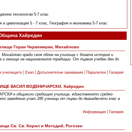
ционни технологии 5-7 клас
 и цивилизация 5 - 7 клас, География и икономика 5-7 клас
Община Хайредин
илище Горан Червеняшки, Михайлово
 Михайлово гради своя облик на училище с богата история и
а и огнище на националните традиции. От първия учебен ден до
а училището
Екип
Допълнителни занимания
Паралелки
Галерия
ИЩЕ ВАСИЛ ВОДЕНИЧАРСКИ, Хайредин
КИ е общинско средищно училище, единственото средно
ото заведение учат 285 ученици от първи до дванадесети клас в
Информация
Галерия
ище Св. Св. Кирил и Методий, Рогозен