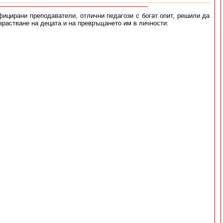
ифицирани преподаватели, отлични педагози с богат опит, решили да
зрастване на децата и на превръщането им в личности: