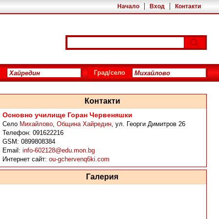
Начало
Вход
Контакти
Град/село
Контакти
Основно училище Горан Червеняшки
Село
Михайлово
,
Община Хайредин
,
ул. Георги Димитров 26
Телефон:
091622216
GSM:
0899808384
Email:
info-602128@edu.mon.bg
Интернет сайт:
ou-gchervenq6ki.com
Галерия