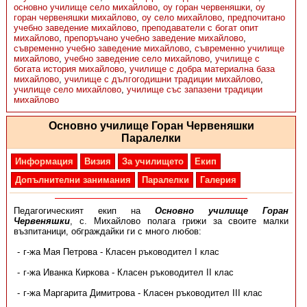
основно училище село михайлово
,
оу горан червеняшки
,
оу
горан червеняшки михайлово
,
оу село михайлово
,
предпочитано
учебно заведение михайлово
,
преподаватели с богат опит
михайлово
,
препоръчано учебно заведение михайлово
,
съвременно учебно заведение михайлово
,
съвременно училище
михайлово
,
учебно заведение село михайлово
,
училище с
богата история михайлово
,
училище с добра материална база
михайлово
,
училище с дългогодишни традиции михайлово
,
училище село михайлово
,
училище със запазени традиции
михайлово
Основно училище Горан Червеняшки
Паралелки
Информация
Визия
За училището
Екип
Допълнителни занимания
Паралелки
Галерия
Педагогическият екип на
Основно училище Горан
Червеняшки
, с. Михайлово полага грижи за своите малки
възпитаници, обграждайки ги с много любов:
г-жа Мая Петрова - Класен ръководител I клас
г-жа Иванка Киркова - Класен ръководител II клас
г-жа Маргарита Димитрова - Класен ръководител III клас