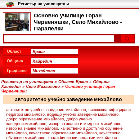
Регистър на училищата и
университетите в България
Основно училище Горан
Червеняшки, Село Михайлово -
Паралелки
Област
Община
Град/село
Регистър на училищата
»
Област Враца
»
Община
Хайредин
»
Село Михайлово
»
Основно училище Горан
Червеняшки
авторитетно учебно заведение михайлово
авторитетно учебно заведение михайлово
,
висококвалифицирани
педагози михайлово
,
водещо учебно заведение михайлово
,
добро образувание михайлово
,
добро учебно
заведениемихайлово
,
извор на знание и мъдрост михайлово
,
извор на знание михайлово
,
качествено и достъпно обучение
михайлово
,
качествено образование михайлово
,
качествено
обучение михайлово
,
квалифицирани педагози михайлово
,