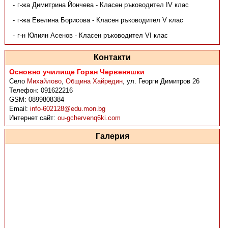
г-жа Димитрина Йончева - Класен ръководител IV клас
г-жа Евелина Борисова - Класен ръководител V клас
г-н Юлиян Асенов - Класен ръководител VI клас
Контакти
Основно училище Горан Червеняшки
Село
Михайлово
,
Община Хайредин
,
ул. Георги Димитров 26
Телефон:
091622216
GSM:
0899808384
Email:
info-602128@edu.mon.bg
Интернет сайт:
ou-gchervenq6ki.com
Галерия