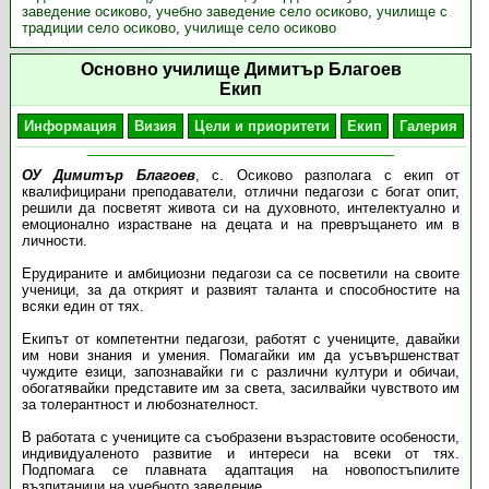
заведение осиково
,
учебно заведение село осиково
,
училище с
традиции село осиково
,
училище село осиково
Основно училище Димитър Благоев
Екип
Информация
Визия
Цели и приоритети
Екип
Галерия
ОУ Димитър Благоев
, с. Осиково разполага с екип от
квалифицирани преподаватели, отлични педагози с богат опит,
решили да посветят живота си на духовното, интелектуално и
емоционално израстване на децата и на превръщането им в
личности.
Ерудираните и амбициозни педагози са се посветили на своите
ученици, за да открият и развият таланта и способностите на
всяки един от тях.
Екипът от компетентни педагози, работят с учениците, давайки
им нови знания и умения. Помагайки им да усъвършенстват
чуждите езици, запознавайки ги с различни култури и обичаи,
обогатявайки представите им за света, засилвайки чувството им
за толерантност и любознателност.
В работата с учениците са съобразени възрастовите особености,
индивидуаленото развитие и интереси на всеки от тях.
Подпомага се плавната адаптация на новопостъпилите
възпитаници на учебното заведение.