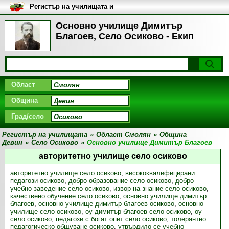
Регистър на училищата и
университетите в България
Основно училище Димитър
Благоев, Село Осиково - Екип
Област
Община
Град/село
Регистър на училищата
»
Област Смолян
»
Община
Девин
»
Село Осиково
»
Основно училище Димитър Благоев
авторитетно училище село осиково
авторитетно училище село осиково
,
висококвалифицирани
педагози осиково
,
добро образование село осиково
,
добро
учебно заведение село осиково
,
извор на знание село осиково
,
качествено обучение село осиково
,
основно училище димитър
благоев
,
основно училище димитър благоев осиково
,
основно
училище село осиково
,
оу димитър благоев село осиково
,
оу
село осиково
,
педагози с богат опит село осиково
,
толерантно
педагогическо общуване осиково
,
утвърдило се учебно