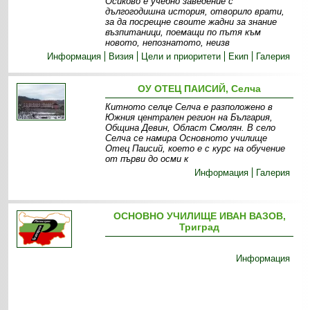
Осиково е учебно заведение с
дългогодишна история, отворило врати,
за да посрещне своите жадни за знание
възпитаници, поемащи по пътя към
новото, непознатото, неизв
Информация
Визия
Цели и приоритети
Екип
Галерия
ОУ ОТЕЦ ПАИСИЙ, Селча
Китното селце Селча е разположено в
Южния централен регион на България,
Община Девин, Област Смолян. В село
Селча се намира Основното училище
Отец Паисий, което е с курс на обучение
от първи до осми к
Информация
Галерия
ОСНОВНО УЧИЛИЩЕ ИВАН ВАЗОВ,
Триград
Информация