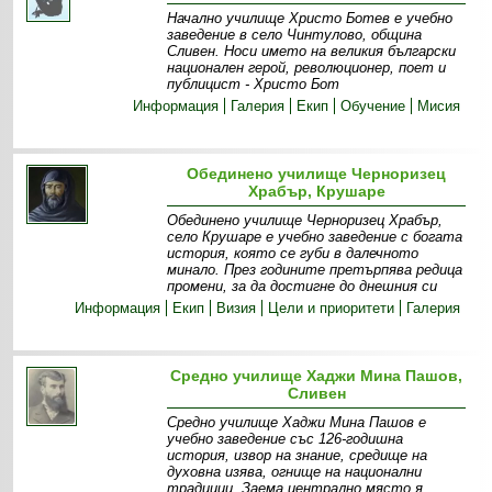
Начално училище Христо Ботев е учебно
заведение в село Чинтулово, община
Сливен. Носи името на великия български
национален герой, революционер, поет и
публицист - Христо Бот
Информация
Галерия
Екип
Обучение
Мисия
Обединено училище Черноризец
Храбър, Крушаре
Обединено училище Черноризец Храбър,
село Крушаре е учебно заведение с богата
история, която се губи в далечното
минало. През годините претърпява редица
промени, за да достигне до днешния си
Информация
Екип
Визия
Цели и приоритети
Галерия
Средно училище Хаджи Мина Пашов,
Сливен
Средно училище Хаджи Мина Пашов е
учебно заведение със 126-годишна
история, извор на знание, средище на
духовна изява, огнище на национални
традиции. Заема централно място я