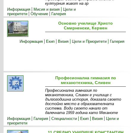
културния живот на гр
Информация
Мисия и визия
Цели и
приоритети
Обучение
Галерия
Основно училище Христо
Смирненски, Кермен
Информация
Екип
Визия
Цели и Приоритети
Галерия
Професионална гимназия по
механотехника, Сливен
Професионална гимназия по
механотехника, Сливен е училище с
дългогодишна история, доказала своето
достойно място в образователната
система. Води своето начало от
далечната 1959 година като Механоте
Информация
Галерия
Специалности
Екип
Визия
Цели и
приоритети
11 СРЕДНО УЧИЛИЩЕ КОНСТАНТИН