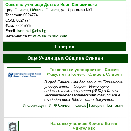
Основно училище Доктор Иван Селимински
Град
Сливен
,
Община Сливен
,
ул. Драгоман №1
Телефон:
0624774
GSM:
0624774
Факс:
0625775
Email:
ivan_sel@abv.bg
Интернет сайт:
www.seliminski.com
Галерия
Още Училища в Община Сливен
Технически университет - София
Факултет и Колеж - Сливен, Сливен
В град Сливен има две звена на Технически
университет – София - Инженерно-
педагогически факултет (ИПФ) и Колеж.
Инженерно-педагогическият факултет е
създаден през 1986 г. като факултет
Информация
ИПФ Сливен
Колеж
Галерия
Контакти
Начално училище Христо Ботев,
Чинтулово