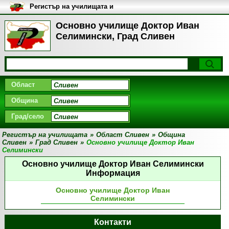
Регистър на училищата и
университетите в България
Основно училище Доктор Иван
Селимински, Град Сливен
Област
Община
Град/село
Регистър на училищата
»
Област Сливен
»
Община
Сливен
»
Град Сливен
»
Основно училище Доктор Иван
Селимински
Основно училище Доктор Иван Селимински
Информация
Основно училище Доктор Иван
Селимински
Контакти