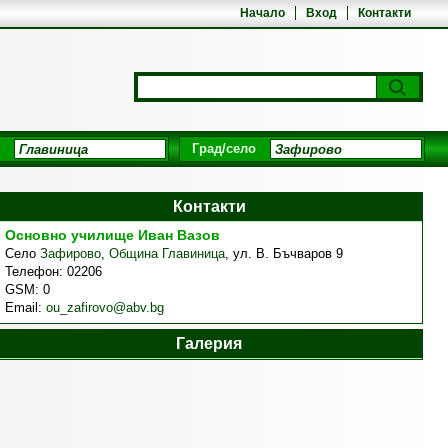
Начало
Вход
Контакти
Град/село
Контакти
Основно училище Иван Вазов
Село
Зафирово
,
Община Главиница
,
ул. В. Бъчваров 9
Телефон:
02206
GSM:
0
Email:
ou_zafirovo@abv.bg
Галерия