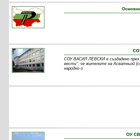
Основно
СО
СОУ ВАСИЛ ЛЕВСКИ е създадено през 
вести", че жителите на Асваткьой (ст
народно о
ОУ СВ