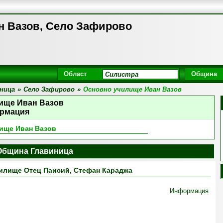
н Вазов, Село Зафирово
Област
Община
ница
»
Село Зафирово
»
Основно училище Иван Вазов
ище Иван Вазов
рмация
ище Иван Вазов
Община Главиница
илище Отец Паисий, Стефан Караджа
Информация