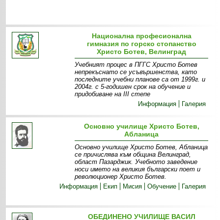
Национална професионална
гимназия по горско стопанство
Христо Ботев, Велинград
Учебният процес в ПГГС Христо Ботев
непрекъснато се усъвършенства, като
последните учебни планове са от 1999г. и
2004г. с 5-годишен срок на обучение и
придобиване на III степе
Информация
Галерия
Основно училище Христо Ботев,
Абланица
Основно училище Христо Ботев, Абланица
се причислява към община Велинград,
област Пазарджик. Учебното заведение
носи името на великия български поет и
революционер Христо Ботев.
Информация
Екип
Мисия
Обучение
Галерия
ОБЕДИНЕНО УЧИЛИЩЕ ВАСИЛ