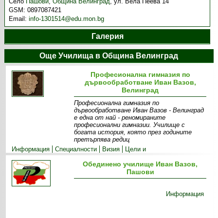
Село
Пашови
,
Община Велинград
,
ул. Вела Пеева 14
GSM:
0897087421
Email:
info-1301514@edu.mon.bg
Галерия
Още Училища в Община Велинград
Професионална гимназия по
дървообработване Иван Вазов,
Велинград
Професионална гимназия по
дървообработване Иван Вазов - Велинград
е една от най - реномираните
професионални гимназии. Училище с
богата история, която през годините
претърпява редиц
Информация
Специалности
Визия
Цели и
приоритети
Екип
Прием
Обединено училище Иван Вазов,
Пашови
Информация