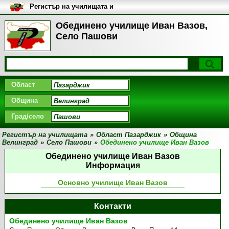
Регистър на училищата и
университетите в България
Обединено училище Иван Вазов,
Село Пашови
Област
Община
Град/село
Регистър на училищата
»
Област Пазарджик
»
Община
Велинград
»
Село Пашови
»
Обединено училище Иван Вазов
Обединено училище Иван Вазов
Информация
Основно училище Иван Вазов
Контакти
Обединено училище Иван Вазов