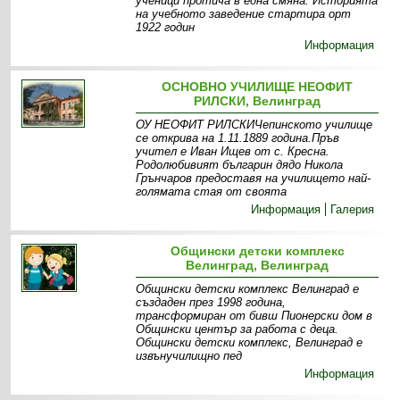
ученици протича в една смяна. Историята
на учебното заведение стартира орт
1922 годин
Информация
ОСНОВНО УЧИЛИЩЕ НЕОФИТ
РИЛСКИ, Велинград
ОУ НЕОФИТ РИЛСКИЧепинското училище
се открива на 1.11.1889 година.Пръв
учител е Иван Ищев от с. Кресна.
Родолюбивият българин дядо Никола
Грънчаров предоставя на училището най-
голямата стая от своята
Информация
Галерия
Общински детски комплекс
Велинград, Велинград
Общински детски комплекс Велинград е
създаден през 1998 година,
трансформиран от бивш Пионерски дом в
Общински център за работа с деца.
Общински детски комплекс, Велинград е
извънучилищно пед
Информация