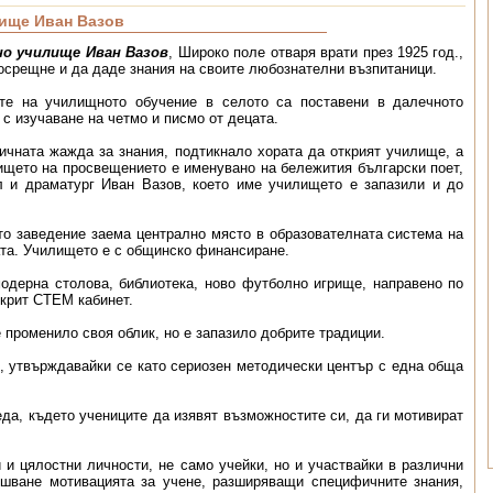
ище Иван Вазов
о училище Иван Вазов
, Широко поле отваря врати през 1925 год.,
посрещне и да даде знания на своите любознателни възпитаници.
те на училищното обучение в селото са поставени в далечното
с изучаване на четмо и писмо от децата.
ичната жажда за знания, подтикнало хората да открият училище, а
ището на просвещението е именувано на бележития български поет,
л и драматург Иван Вазов, което име училището е запазили и до
то заведение заема централно място в образователната система на
та. Училището е с общинско финансиране.
модерна столова, библиотека, ново футболно игрище, направено по
ткрит СТЕМ кабинет.
 променило своя облик, но е запазило добрите традиции.
д, утвърждавайки се като сериозен методически център с една обща
да, където учениците да изявят възможностите си, да ги мотивират
 и цялостни личности, не само учейки, но и участвайки в различни
ишване мотивацията за учене, разширяващи специфичните знания,