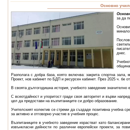
Основно учил
Основн
за да 
Основи
минало 
Послов
светил
писате
днес.
Учебно
община
Разполага с добра база, която включва: закрита спортна зала, 
Проект, нов кабинет по БДП и ресурсен кабинет. През 2025 ч. бе о
В своята дългогодишна история, учебното заведение значително е
С всеотдайност и упоритост гради своя авторитет и върви напре
цел да предостави на възпитаниците си добро образование.
Учителският колектив се стреми да създаде позитивна учебна сре
за активно и отговорно участие в учебния процес.
Възпитаниците в учебното заведение израстват като балансирани
извънкласни дейности по различни европейски проекти, за пов