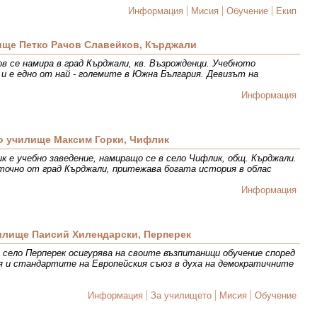
Информация
Мисия
Обучение
Екип
ище Петко Рачов Славейков, Кърджали
в се намира в град Кърджали, кв. Възрожденци. Учебното
а и е едно от най - големите в Южна България. Девизът на
Информация
о училище Максим Горки, Чифлик
к е учебно заведение, намиращо се в село Чифлик, общ. Кърджали.
зточно от град Кърджали, притежава богата история в облас
Информация
илище Паисий Хилендарски, Перперек
 село Перперек осигурява на своите възпитаници обучение според
я и стандартите на Европейския съюз в духа на демократичните
Информация
За училището
Мисия
Обучение