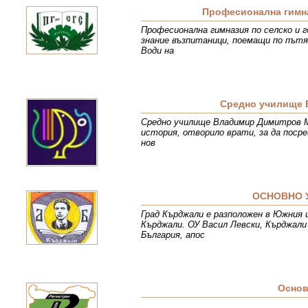
Професионална гимна
Професионална гимназия по селско и 
знание възпитаници, поемащи по път
Води на
Средно училище 
Средно училище Владимир Димитров Ма
история, отворило врати, за да поср
нов
ОСНОВНО 
Град Кърджали е разположен в Южния 
Кърджали. ОУ Васил Левски, Кърджали 
България, апос
Основ