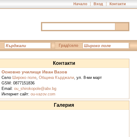
Начало
Вход
Контакти
Град/село
Контакти
Основно училище Иван Вазов
Село
Широко поле
,
Община Кърджали
,
ул. 8-ми март
GSM:
0877151836
Email:
ou_shirokopole@abv.bg
Интернет сайт:
ou-vazov.com
Галерия