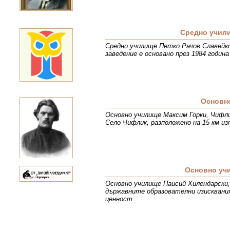
Средно учил
Средно училище Петко Рачов Славейко
заведение е основано през 1984 годин
Основн
Основно училище Максим Горки, Чифли
Село Чифлик, разположено на 15 км и
Основно уч
Основно училище Паисий Хилендарски,
държавните образователни изисквани
ценност