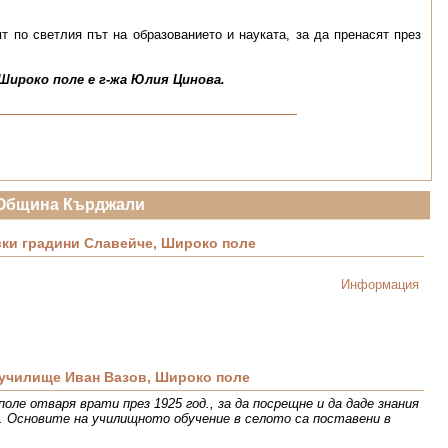
т по светлия път на образованието и науката, за да пренасят през
 Широко поле е г-жа Юлия Цинова.
Община Кърджали
ски градини Славейче, Широко поле
Информация
училище Иван Вазов, Широко поле
оле отваря врати през 1925 год., за да посрещне и да даде знания
. Основите на училищното обучение в селото са поставени в