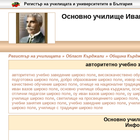
Регистър на училищата и университетите в България
Основно училище Иван
Регистър на училищата
»
Област Кърджали
»
Община Кърд
авторитетно учебно 
авторитетно учебно заведение широко поле
,
висококачествено об
подготовка широко поле
,
добро образование широко поле
,
извор н
качествено обучение широко поле
,
огнище на национални традици
иван вазов широко поле
,
основно училище община кърджали
,
осн
отлични педагози широко поле
,
оу иван вазов широко поле
,
оу шир
училище широко поле
,
светилище на просвецението широко поле
учебни занятия широко поле
,
учебно заведние широко поле
,
учили
широко поле
,
училище с традиции широко поле
Основно учил
Инфо