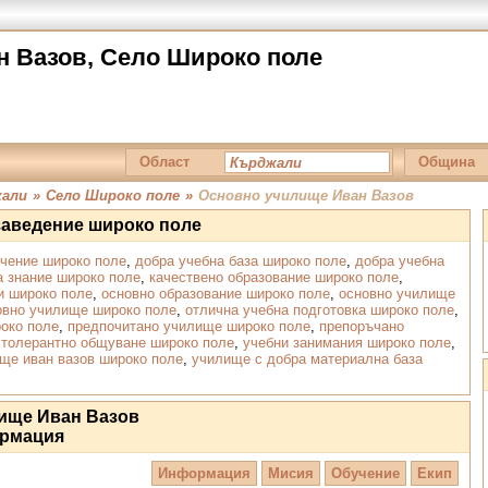
 Вазов, Село Широко поле
Област
Община
жали
»
Село Широко поле
»
Основно училище Иван Вазов
заведение широко поле
учение широко поле
,
добра учебна база широко поле
,
добра учебна
а знание широко поле
,
качествено образование широко поле
,
и широко поле
,
основно образование широко поле
,
основно училище
овно училище широко поле
,
отлична учебна подготовка широко поле
,
око поле
,
предпочитано училище широко поле
,
препоръчано
,
толерантно общуване широко поле
,
учебни занимания широко поле
,
ще иван вазов широко поле
,
училище с добра материална база
ище Иван Вазов
рмация
Информация
Мисия
Обучение
Екип