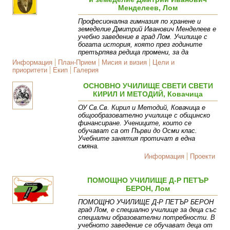
Менделеев, Лом
Професионална гимназия по хранене и
земеделие Дмитрий Иванович Менделеев е
учебно заведение в град Лом. Училище с
богата история, която през годините
претърпява редица промени, за да
Информация
План-Прием
Мисия и визия
Цели и
приоритети
Екип
Галерия
ОСНОВНО УЧИЛИЩЕ СВЕТИ СВЕТИ
КИРИЛ И МЕТОДИЙ, Ковачица
ОУ Св.Св. Кирил и Методий, Ковачица е
общообразователно училище с общинско
финансиране. Учениците, които се
обучават са от Първи до Осми клас.
Учебните занятия протичат в една
смяна.
Информация
Проекти
ПОМОЩНО УЧИЛИЩЕ Д-Р ПЕТЪР
БЕРОН, Лом
ПОМОЩНО УЧИЛИЩЕ Д-Р ПЕТЪР БЕРОН
град Лом, е специално училище за деца със
специални образователни потребности. В
учебното заведение се обучават деца от