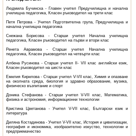
Людмила Бучинска - Главен учител Предучилищна и начална
училищна педагогика, Класен ръководител на трети клас
Петя Петрова - Учител Подготвителна група, Предучилищна и
начална училищна педагогика
Снежана Борисова - Старши учител Начална училищна
педагогика, Класен ръководител на първи и втори клас
Ренета Аврамова - Старши учител Начална училищна
педагогика, Класен ръководител на четвърти клас
Албена Русинова - Старши учител II- VII клас английски език,
Класен ръководител на шести клас
Емилия Кирилова - Старши учител V-VII клас, Химия и опазване
на околната среда, биология и здравно образование, музика,
физическо възпитание и спорт
Доника Стефанова - Старши учител V-VII клас, Математика,
физика и астрономия, информационни технологии
Кристина Цветанова - Учител V-VII клас, Български език и
литература
Диляна Костадинова - Учител V-VII клас, История и цивилизации,
география и икономика, изобразително изкуство, технологии и
предприемачество