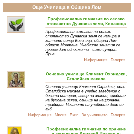
Още Училища в Община Лом
Професионална гимназия по селско
стопанство Дунавска земя, Ковачица
Професионална гимназия по селско
стопанство Дунавска земя се намира в
китното селце Ковачица, община Лом,
област Монтана. Учебните занятия се
провеждат едносменно - само сутрин.
Прие
Информация
Галерия
Основно училище Климент Охридски,
Сталийска махала
Основно училище Климент Охридски, село
Сталийска махала е учебно заведение с
богата история, извор на знание, средище
на духовна изява, огнище на национални
традиции. Началото на учебното дело се
губ
Информация
Мисия
Екип
За училището
Галерия
Професионална гимназия по хранене
и земеделие Дмитрий Иванович