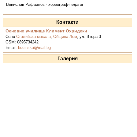
Венислав Рафаилов - хореограф-педагог
Контакти
Основно училище Климент Охридски
Село
Сталийска махала
,
Община Лом
,
ул. Втора 3
GSM:
0895734242
Email:
bucinska@mail.bg
Галерия