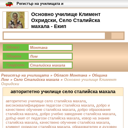
Регистър на училищата и
университетите в България
Основно училище Климент
Охридски, Село Сталийска
махала - Екип
Област
Община
Град/село
Регистър на училищата
»
Област Монтана
»
Община
Лом
»
Село Сталийска махала
»
Основно училище Климент
Охридски
авторитетно училище село сталийска махала
авторитетно училище село сталийска махала
,
висококвалифицирани педагози сталийска махала
,
добро и
качествено обучение сталийска махала
,
добро образование
сталийска махала
,
добро учебно заведение сталийска махала
,
добър екип от педагози сталийска махала
,
извор на знание
сталийска махала
,
качествено обучение сталийска махала
,
климент охридски сталийска махала
,
образователен и духовен