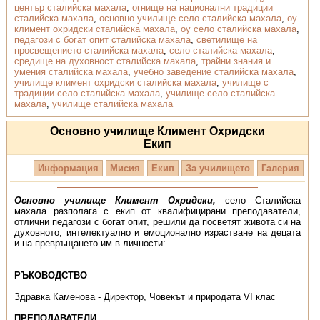
център сталийска махала
,
огнище на национални традиции
сталийска махала
,
основно училище село сталийска махала
,
оу
климент охридски сталийска махала
,
оу село сталийска махала
,
педагози с богат опит сталийска махала
,
светилище на
просвещението сталийска махала
,
село сталийска махала
,
средище на духовност сталийска махала
,
трайни знания и
умения сталийска махала
,
учебно заведение сталийска махала
,
училище климент охридски сталийска махала
,
училище с
традиции село сталийска махала
,
училище село сталийска
махала
,
училище сталийска махала
Основно училище Климент Охридски
Екип
Информация
Мисия
Екип
За училището
Галерия
Основно училище Климент Охридски,
село Сталийска
махала разполага с екип от квалифицирани преподаватели,
отлични педагози с богат опит, решили да посветят живота си на
духовното, интелектуално и емоционално израстване на децата
и на превръщането им в личности:
РЪКОВОДСТВО
Здравка Каменова - Директор, Човекът и природата VI клас
ПРЕПОДАВАТЕЛИ