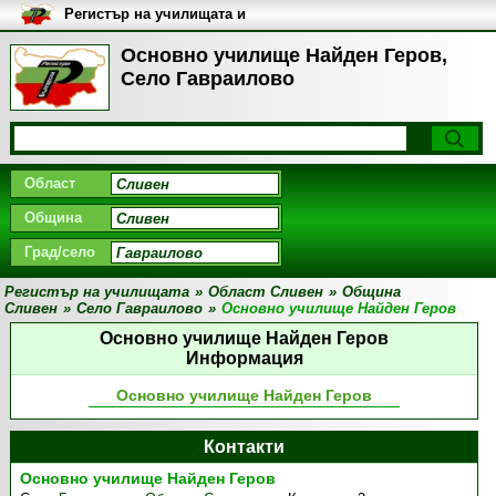
Регистър на училищата и
университетите в България
Основно училище Найден Геров,
Село Гавраилово
Област
Община
Град/село
Регистър на училищата
»
Област Сливен
»
Община
Сливен
»
Село Гавраилово
»
Основно училище Найден Геров
Основно училище Найден Геров
Информация
Основно училище Найден Геров
Контакти
Основно училище Найден Геров