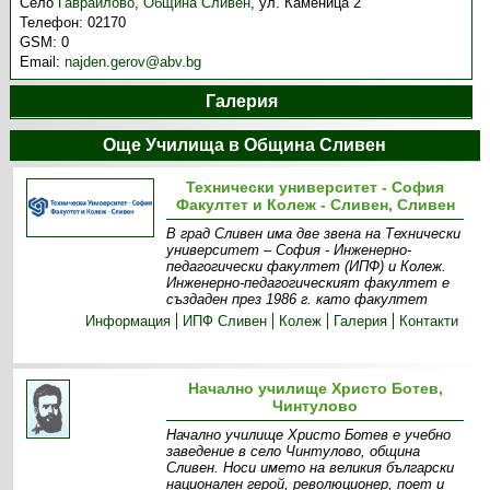
Село
Гавраилово
,
Община Сливен
,
ул. Каменица 2
Телефон:
02170
GSM:
0
Email:
najden.gerov@abv.bg
Галерия
Още Училища в Община Сливен
Технически университет - София
Факултет и Колеж - Сливен, Сливен
В град Сливен има две звена на Технически
университет – София - Инженерно-
педагогически факултет (ИПФ) и Колеж.
Инженерно-педагогическият факултет е
създаден през 1986 г. като факултет
Информация
ИПФ Сливен
Колеж
Галерия
Контакти
Начално училище Христо Ботев,
Чинтулово
Начално училище Христо Ботев е учебно
заведение в село Чинтулово, община
Сливен. Носи името на великия български
национален герой, революционер, поет и