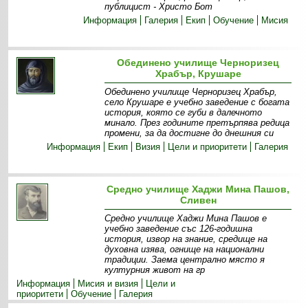
публицист - Христо Бот
Информация
Галерия
Екип
Обучение
Мисия
Обединено училище Черноризец
Храбър, Крушаре
Обединено училище Черноризец Храбър,
село Крушаре е учебно заведение с богата
история, която се губи в далечното
минало. През годините претърпява редица
промени, за да достигне до днешния си
Информация
Екип
Визия
Цели и приоритети
Галерия
Средно училище Хаджи Мина Пашов,
Сливен
Средно училище Хаджи Мина Пашов е
учебно заведение със 126-годишна
история, извор на знание, средище на
духовна изява, огнище на национални
традиции. Заема централно място я
културния живот на гр
Информация
Мисия и визия
Цели и
приоритети
Обучение
Галерия