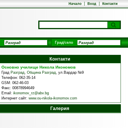
Начало
Вход
Контакти
Град/село
Контакти
Основно училище Никола Икономов
Град
Разград
,
Община Разград
,
ул.Вардар №9
Телефон:
062-35-14
GSM:
062-46-03
Факс:
00878994649
Email:
ikonomov_rz@abv.bg
Интернет сайт:
www.ou-nikola-ikonomov.com
Галерия