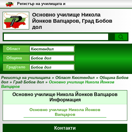
Регистър на училищата и
университетите в България
Основно училище Никола
Йонков Вапцаров, Град Бобов
дол
Област
Община
Град/село
Регистър на училищата
»
Област Кюстендил
»
Община Бобов
дол
»
Град Бобов дол
»
Основно училище Никола Йонков
Вапцаров
Основно училище Никола Йонков Вапцаров
Информация
Основно училище Никола Йонков
Вапцаров
Контакти