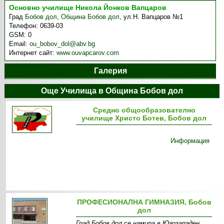
Основно училище Никола Йонков Вапцаров
Град
Бобов дол
,
Община Бобов дол
,
ул.Н. Вапцаров №1
Телефон:
0639-03
GSM:
0
Email:
ou_bobov_dol@abv.bg
Интернет сайт:
www.ouvapcarov.com
Галерия
Още Училища в Община Бобов дол
Средно общообразователно
училище Христо Ботев, Бобов дол
Информация
ПРОФЕСИОНАЛНА ГИМНАЗИЯ, Бобов
дол
Град Бобов дол се намира в Югозападен