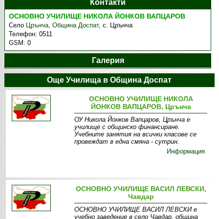
Контакти
ОСНОВНО УЧИЛИЩЕ НИКОЛА ЙОНКОВ ВАПЦАРОВ
Село
Црънча
,
Община Доспат
,
с. Црънча
Телефон:
0511
GSM:
0
Галерия
Още Училища в Община Доспат
ОСНОВНО УЧИЛИЩЕ НИКОЛА
ЙОНКОВ ВАПЦАРОВ, Црънча
ОУ Никола Йонков Вапцаров, Црънча е
училище с общинско финансиране.
Учебните занятия на всички класове се
провеждат в една смяна - сутрин.
Информация
ОСНОВНО УЧИЛИЩЕ ВАСИЛ ЛЕВСКИ,
Чавдар
ОСНОВНО УЧИЛИЩЕ ВАСИЛ ЛЕВСКИ е
учебно заведение в село Чавдар, община