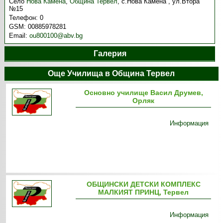
Село
Нова Камена
,
Община Тервел
,
с.Нова Камена , ул.Втора
№15
Телефон:
0
GSM:
00885978281
Email:
ou800100@abv.bg
Галерия
Още Училища в Община Тервел
Основно училище Васил Друмев,
Орляк
Информация
ОБЩИНСКИ ДЕТСКИ КОМПЛЕКС
МАЛКИЯТ ПРИНЦ, Тервел
Информация