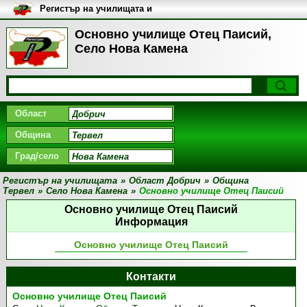
Регистър на училищата и
университетите в България
Основно училище Отец Паисий,
Село Нова Камена
Област
Община
Град/село
Регистър на училищата
»
Област Добрич
»
Община
Тервел
»
Село Нова Камена
»
Основно училище Отец Паисий
Основно училище Отец Паисий
Информация
Основно училище Отец Паисий
Контакти
Основно училище Отец Паисий