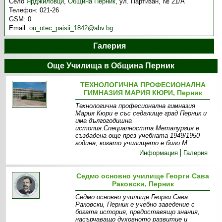
Село
Ярджиловци
,
Община Перник
,
ул. Партизан, № 21/А
Телефон:
021-26
GSM:
0
Email:
ou_otec_paisii_1842@abv.bg
Галерия
Още Училища в Община Перник
ТЕХНОЛОГИЧНА ПРОФЕСИОНАЛНА
ГИМНАЗИЯ МАРИЯ КЮРИ, Перник
Технологична професионална гимназия
Мария Кюри е със седалище град Перник и
има дългогодишна
истопия.Специалността Металургия е
създадена още през учебната 1949/1950
година, когато училището е било М
Информация
Галерия
Седмо основно училище Георги Сава
Раковски, Перник
Седмо основно училище Георги Сава
Раковски, Перник е учебно заведение с
богата история, предоставящо знания,
насърчаващо духовното развитие и