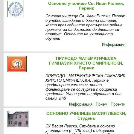
Основно училище Св. Иван Рилски,
Перник
Основно училище Св. Иван Рилски, Перник
е учебно заведение с богата история,
която през годините претърпява редица
промени, за да достигне до днешния си
статут. Основите на училищното
обучени
Информация
ПРИРОДО-МАТЕМАТИЧЕСКА
ГИМНАЗИЯ ХРИСТО СМИРНЕНСКИ,
Перник
ПРИРОДО - МАТЕМАТИЧЕСКА ГИМНАЗИЯ
ХРИСТО СМИРНЕНСКИ, Перник е
профилирана гимназия, чието
финансиране се осигурява с общински
средства. Учениците се обучават в две
смени. &nb
Информация
Прием
Проекти
ОСНОВНО УЧИЛИЩЕ ВАСИЛ ЛЕВСКИ,
Студена
ОУ Васил Левски, Студена е основно
училище от (І - VІІІ клас) с общинско