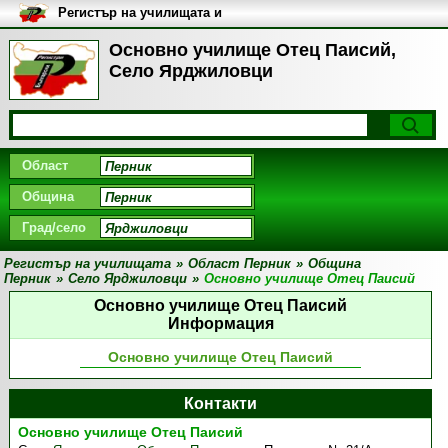
Регистър на училищата и
университетите в България
Основно училище Отец Паисий,
Село Ярджиловци
Област
Община
Град/село
Регистър на училищата
»
Област Перник
»
Община
Перник
»
Село Ярджиловци
»
Основно училище Отец Паисий
Основно училище Отец Паисий
Информация
Основно училище Отец Паисий
Контакти
Основно училище Отец Паисий