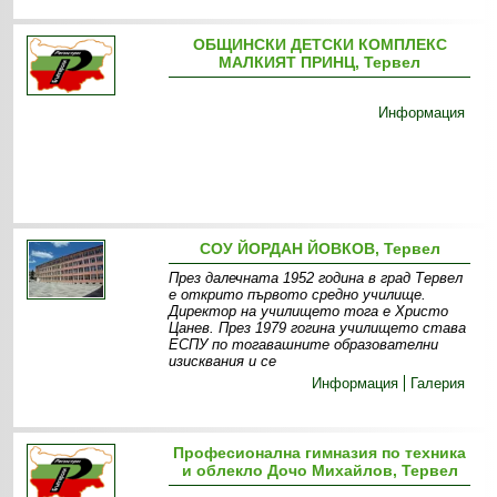
ОБЩИНСКИ ДЕТСКИ КОМПЛЕКС
МАЛКИЯТ ПРИНЦ, Тервел
Информация
СОУ ЙОРДАН ЙОВКОВ, Тервел
През далечната 1952 година в град Тервел
е открито първото средно училище.
Директор на училището тога е Христо
Цанев. През 1979 гогина училището става
ЕСПУ по тогавашните образователни
изисквания и се
Информация
Галерия
Професионална гимназия по техника
и облекло Дочо Михайлов, Тервел