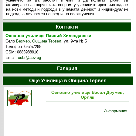
умението им да работят в екип и да полагат грижи, за
активиране на творческата енергия у учениците чрез въвеждане
на нови методи и подходи в учебната дейност и индивидуален
подход за личностен напредък на всеки ученик.
Контакти
Основно училище Паисий Хилендарски
Село
Безмер
,
Община Тервел
,
ул. 9-та № 5
Телефон:
05757288
GSM:
0885988916
Email:
oubr@abv.bg
Галерия
Още Училища в Община Тервел
Основно училище Васил Друмев,
Орляк
Информация