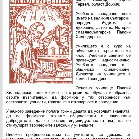
Тервел, област Добрич.
Учебното заведение носи
името на великия български,
народен будител и
духовник, автор на История
славянобългарска Паисий
Хилендарски.
Училището е с курс на
обучение от първи до осми
клас. Учебните занятия се
провеждат едносмененно.
Учебното заведение е с
общинско финансиране.
Директор на училището е
Галин Господинов.
Основно училище Паисий
Хилендарски село Безмер, се стреми да обучава и образова
своите възпитаници, да формира у тях отвореност към
световните ценности, гражданска отговорност и поведение.
Учебното заведение полага грижи децата да усвояват знанията,
да се формират техните общочовешки и национални
добродетели, да се развие индивидуалността им, да се
стимулират творческите заложби у учениците.
Високия професионализъм на учителите, се доказва от