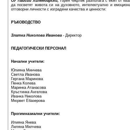
ОУ Паисий Хилендарски,
Горен чифлик разполага с екип от ква
да посветят живота си на духовното, интелектуално и емоцион
отговорни личности с изградени качества и ценности:
РЪКОВОДСТВО
Златка Николова Иванова
- Директор
ПЕДАГОГИЧЕСКИ ПЕРСОНАЛ
Начални учители:
Юлияна Минчева
Светла Иванова
Гергана Маринова
Пенка Колева
Маринка Атанасова
Кръстинка Ангелова
Иванка Николова
Мюрвет Ебазерова
Прогимназиални учители:
Илияна Янева
Лиляна Милчева