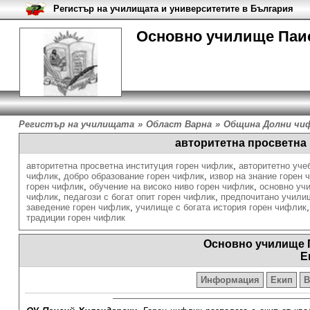
Регистър на училищата и университетите в България
Основно училище Паис
Регистър на училищата
»
Област Варна
»
Община Долни чи
авторитетна просветна
авторитетна просветна институция горен чифлик
,
авторитетно уче
чифлик
,
добро образование горен чифлик
,
извор на знание горен 
горен чифлик
,
обучение на високо ниво горен чифлик
,
основно уч
чифлик
,
педагози с богат опит горен чифлик
,
предпочитано учили
заведение горен чифлик
,
училище с богата история горен чифлик
традиции горен чифлик
Основно училище 
Е
Информация
Екип
В