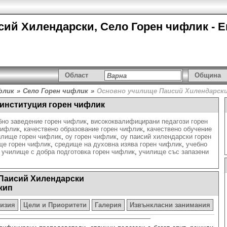
ий Хилендарски, Село Горен чифлик - Е
Област
Община
флик
»
Село Горен чифлик
»
Основно училище Паисий Хилендарск
 институция горен чифлик
бно заведение горен чифлик
,
висококвалифицирани педагози горен
чифлик
,
качествено образование горен чифлик
,
качествено обучение
илище горен чифлик
,
оу горен чифлик
,
оу паисий хилендарски горен
ще горен чифлик
,
средище на духовна изява горен чифлик
,
учебно
,
училище с добра подготовка горен чифлик
,
училище със запазени
Паисий Хилендарски
кип
изия
Цели и Приоритети
Галерия
Извънкласни занимания