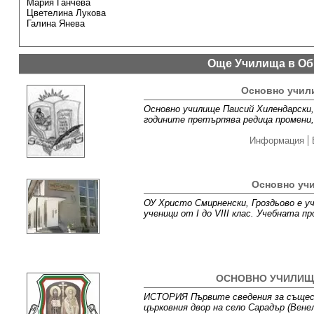
Мария Ганчева
Цветелина Лукова
Галина Янева
Още Училища в Об
Основно учил
Основно училище Паисий Хилендарски, 
годините претърпява редица промени
Информация
Основно уч
ОУ Христо Смирненски, Гроздьово е у
ученици от I до VIII клас. Учебната 
ОСНОВНО УЧИЛИЩЕ
ИСТОРИЯ Първите сведения за същест
църковния двор на село Сарадър (Вене