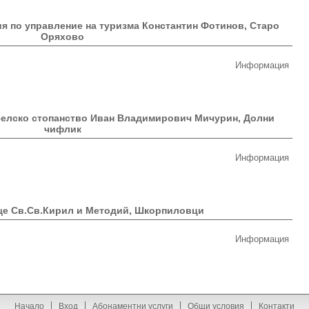
я по управление на туризма Константин Фотинов, Старо
Оряхово
Информация
селско стопанствo Иван Владимирович Мичурин, Долни
чифлик
Информация
ще Св.Св.Кирил и Методий, Шкорпиловци
Информация
Начало
Вход
Абонаментни услуги
Общи условия
Контакти