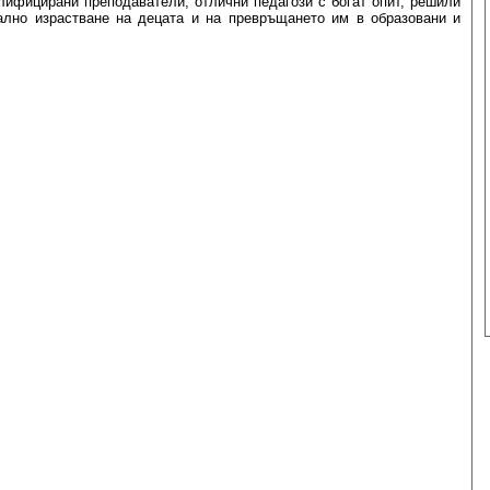
лифицирани преподаватели, отлични педагози с богат опит, решили
ално израстване на децата и на превръщането им в образовани и