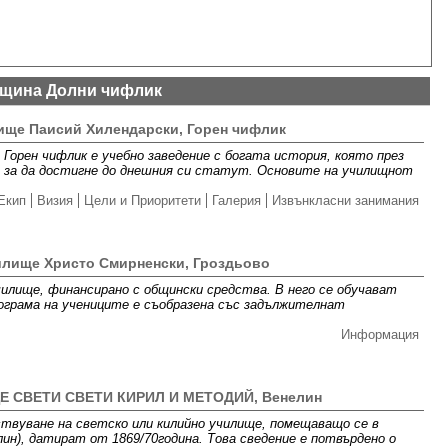
щина Долни чифлик
ище Паисий Хилендарски, Горен чифлик
Горен чифлик е учебно заведение с богата история, която през
, за да достигне до днешния си статут. Основите на училищнот
Екип
Визия
Цели и Приоритети
Галерия
Извънкласни занимания
илище Христо Смирненски, Гроздьово
чилище, финансирано с общински средства. В него се обучават
програма на учениците е съобразена със задължителнат
Информация
 СВЕТИ СВЕТИ КИРИЛ И МЕТОДИЙ, Венелин
вуване на светско или килийно училище, помещаващо се в
лин), датират от 1869/70година. Това сведение е потвърдено о