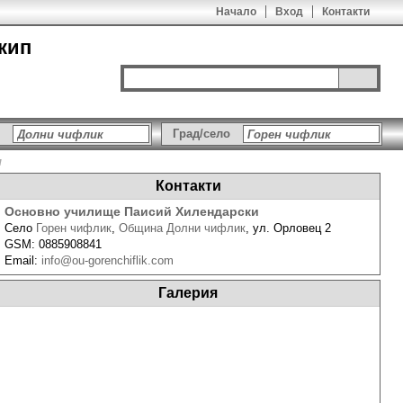
Начало
Вход
Контакти
кип
Град/село
и
Контакти
Основно училище Паисий Хилендарски
Село
Горен чифлик
,
Община Долни чифлик
,
ул. Орловец 2
GSM:
0885908841
Email:
info@ou-gorenchiflik.com
Галерия