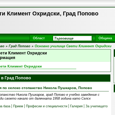
и Климент Охридски, Град Попово
Област
Община
ово
»
Град Попово
»
Основно училище Свети Климент Охридски
ети Климент Охридски
рмация
ети Климент Охридски
 в Град Попово
 по селско стопанство Никола Пушкаров, Попово
опанство Никола Пушкаров, град Попово е учебно заведение с
ди своето начало от далечната 1958 година като Селск
а база
Прием
Професии и специалности
Галерия
За училището