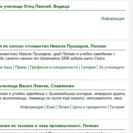
о училище Отец Паисий, Водица
Информация
 по селско стопанство Никола Пушкаров, Попово
опанство Никола Пушкаров, град Попово е учебно заведение с
ди своето начало от далечната 1958 година като Селск
а база
Прием
Професии и специалности
Галерия
За училището
училище Васил Левски, Славяново
ново е учебно заведение с дългогодишна история, отворило врати,
ие възпитаници, поемащи по пътя към новото, непознатото, неиз
Информация
Екип
Визия
Цели и приоритети
Галерия
зия по техника и лека промишленост, Попово