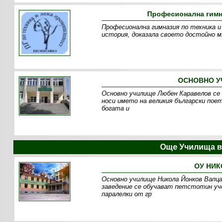
Професионална гимна
Професионална гимназия по техника и
история, доказала своето достойно 
ОСНОВНО У
Основно училище Любен Каравелов се 
носи името на великия български пое
богата и
Още Училища в
ОУ НИК
Основно училище Никола Йонков Вапца
заведение се обучават петстотин уче
паралелки от гр