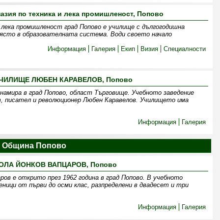
зия по техника и лека промишленост, Попово
 лека промишленост град Попово е училище с дългогодишна
място в образователната система. Води своето начало
Информация
Галерия
Екип
Визия
Специалности
ЧИЛИЩЕ ЛЮБЕН КАРАВЕЛОВ, Попово
намира в град Попово, област Търговище. Учебното заведение
т, писател и революционер Любен Каравелов. Училището има
Информация
Галерия
 Община Попово
ОЛА ЙОНКОВ ВАПЦАРОВ, Попово
ров е открито през 1962 година в град Попово. В учебното
ници от първи до осми клас, разпределени в двадесет и три
Информация
Галерия