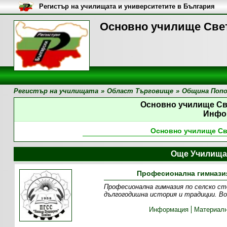
Регистър на училищата и университетите в България
Основно училище Свет
Регистър на училищата
»
Област Търговище
»
Община Поп
Основно училище Св
Инфо
Основно училище Св
Още Училища
Професионална гимназия
Професионална гимназия по селско ст
дългогодишна история и традиции. Во
Информация
Материалн