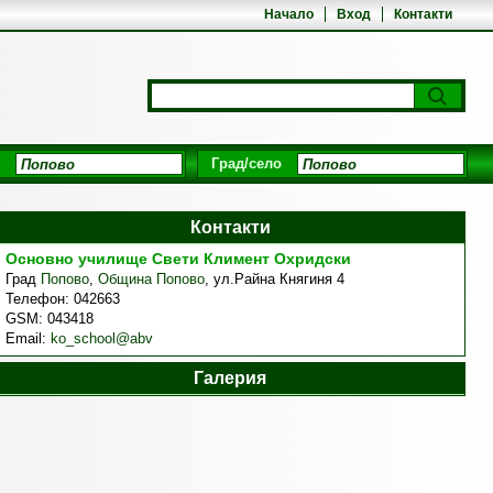
Начало
Вход
Контакти
Град/село
Контакти
Основно училище Свети Климент Охридски
Град
Попово
,
Община Попово
,
ул.Райна Княгиня 4
Телефон:
042663
GSM:
043418
Email:
ko_school@abv
Галерия