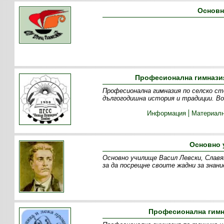
Основн
Професионална гимназия
Професионална гимназия по селско ст
дългогодишна история и традиции. Во
Информация
Материалн
Основно 
Основно училище Васил Левски, Славя
за да посрещне своите жадни за знан
Професионална гимна