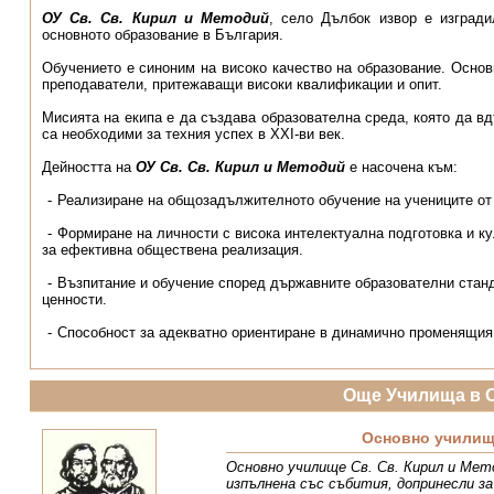
ОУ Св. Св. Кирил и Методий
, село Дълбок извор е изград
основното образование в България.
Обучението е синоним на високо качество на образование. Основ
преподаватели, притежаващи високи квалификации и опит.
Мисията на екипа е да създава образователна среда, която да вд
са необходими за техния успех в XXI-ви век.
Дейността на
ОУ Св. Св. Кирил и Методий
е насочена към:
Реализиране на общозадължителното обучение на учениците от 
Формиране на личности с висока интелектуална подготовка и ку
за ефективна обществена реализация.
Възпитание и обучение според държавните образователни станд
ценности.
Способност за адекватно ориентиране в динамично променящия
Още Училища в 
Основно училище
Основно училище Св. Св. Кирил и Мето
изпълнена със събития, допринесли з