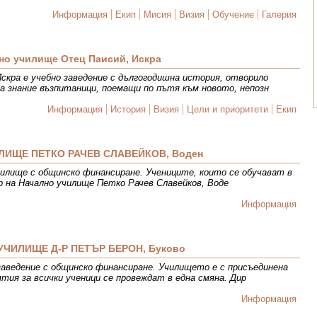
Информация
Екип
Мисия
Визия
Обучение
Галерия
но училище Отец Паисий, Искра
скра е учебно заведение с дългогодишна история, отворило
за знание възпитаници, поемащи по пътя към новото, непозн
Информация
История
Визия
Цели и приоритети
Екип
ЛИЩЕ ПЕТКО РАЧЕВ СЛАВЕЙКОВ, Воден
чилище с общинско финансиране. Учениците, които се обучават в
ор на Начално училище Петко Рачев Славейков, Воде
Информация
ЧИЛИЩЕ Д-Р ПЕТЪР БЕРОН, Буково
 заведение с общинско финансиране. Училището е с присъединена
ятия за всички ученици се провеждат в една смяна. Дир
Информация