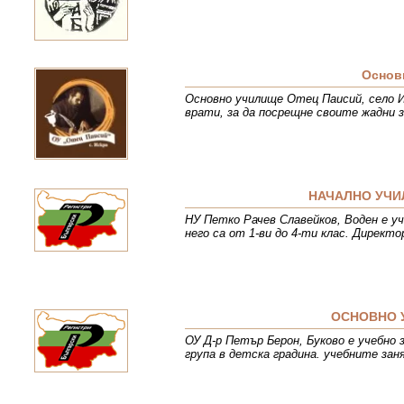
Основ
Основно училище Отец Паисий, село И
врати, за да посрещне своите жадни 
НАЧАЛНО УЧИ
НУ Петко Рачев Славейков, Воден е у
него са от 1-ви до 4-ти клас. Директ
ОСНОВНО У
ОУ Д-р Петър Берон, Буково е учебно
група в детска градина. учебните зан