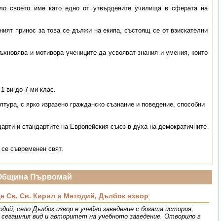
ило своето име като едно от утвърдените училища в сферата на
ният принос за това се дължи на екипа, състоящ се от взискателни
ъхновява и мотивора учениците да усвояват знания и умения, които
1-ви до 7-ми клас.
лтура, с ярко изразено гражданско съзнание и поведение, способни
арти и стандартите на Европейския съюз в духа на демократичните
 се съвременен свят.
Община Първомай
 Св. Св. Кирил и Методий, Дълбок извор
дий, село Дълбок извор е учебно заведение с богата история,
а сегашния вид и авторитет на учебното заведение. Отворило в