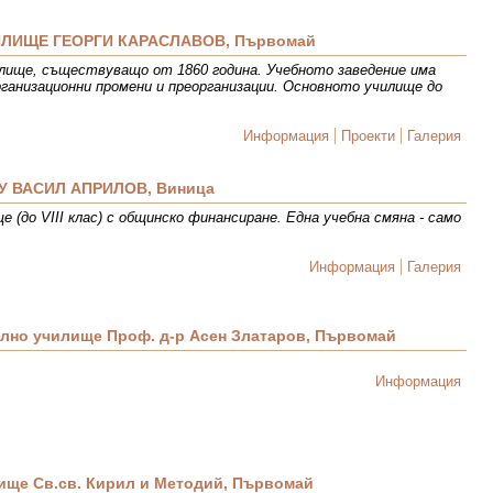
ЛИЩЕ ГЕОРГИ КАРАСЛАВОВ, Първомай
илище, съществуващо от 1860 година. Учебното заведение има
рганизационни промени и преорганизации. Основното училище до
Информация
Проекти
Галерия
У ВАСИЛ АПРИЛОВ, Виница
(до VІІІ клас) с общинско финансиране. Една учебна смяна - само
Информация
Галерия
лно училище Проф. д-р Асен Златаров, Първомай
Информация
ище Св.св. Кирил и Методий, Първомай