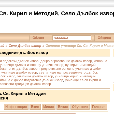
Св. Кирил и Методий, Село Дълбок изво
Област
Община
май
»
Село Дълбок извор
»
Основно училище Св. Св. Кирил и Мето
заведение дълбок извор
и педагози дълбок извор
,
добро образование дълбок извор
,
извор на
 училище дълбок извор
,
оу дълбок извор
,
оу кирил и методий
богат опит дълбок извор
,
предпочитано основно училище дълбок
 училище дълбок извор
,
светилище на просвещението дълбок
бок извор
,
училище дълбок извор
,
училище кирил и методий
илище с добра подготовка дълбок извор
,
училище св св кирил и
запазени традиции дълбок извор
. Св. Кирил и Методий
исия
Информация
Екип
Мисия
Визия
Обучение
Галерия