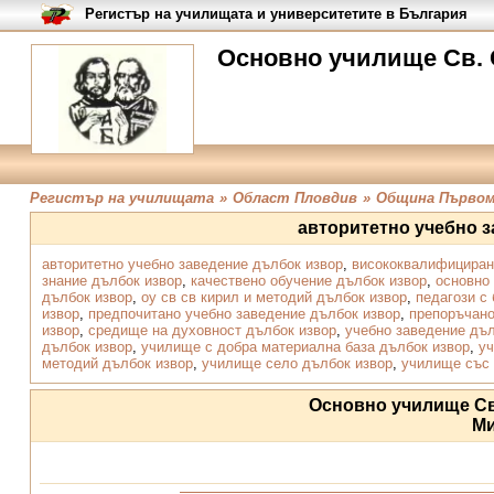
Регистър на училищата и университетите в България
Основно училище Св. 
Регистър на училищата
»
Област Пловдив
»
Община Първо
авторитетно учебно 
авторитетно учебно заведение дълбок извор
,
висококвалифициран
знание дълбок извор
,
качествено обучение дълбок извор
,
основно
дълбок извор
,
оу св св кирил и методий дълбок извор
,
педагози с 
извор
,
предпочитано учебно заведение дълбок извор
,
препоръчано
извор
,
средище на духовност дълбок извор
,
учебно заведение дъл
дълбок извор
,
училище с добра материална база дълбок извор
,
уч
методий дълбок извор
,
училище село дълбок извор
,
училище със 
Основно училище Св
М