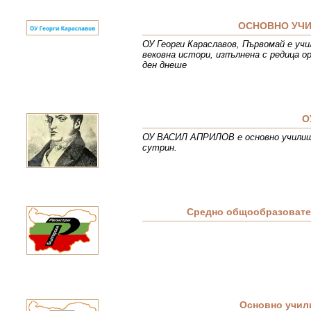
ОСНОВНО УЧИ
ОУ Георги Караславов, Първомай е уч
вековна истори, изпълнена с редица о
ден днеше
О
ОУ ВАСИЛ АПРИЛОВ е основно училище 
сутрин.
Средно общообразовате
Основно учил