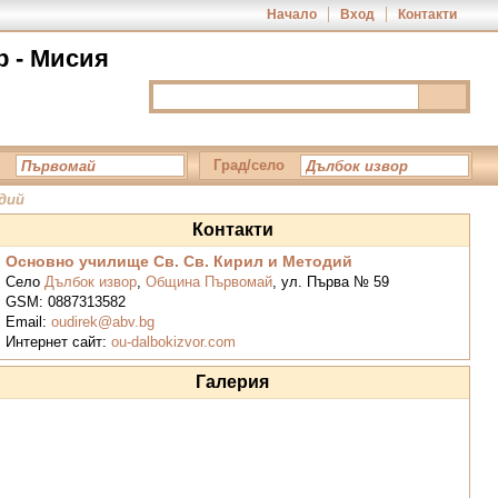
Начало
Вход
Контакти
р - Мисия
Град/село
дий
Контакти
Основно училище Св. Св. Кирил и Методий
Село
Дълбок извор
,
Община Първомай
,
ул. Първа № 59
GSM:
0887313582
Email:
oudirek@abv.bg
Интернет сайт:
ou-dalbokizvor.com
Галерия