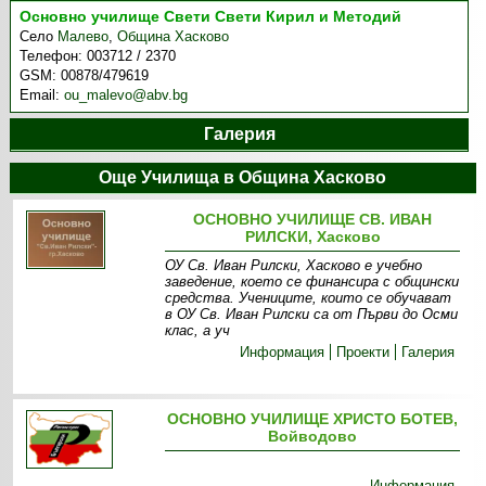
Основно училище Свети Свети Кирил и Методий
Село
Малево
,
Община Хасково
Телефон:
003712 / 2370
GSM:
00878/479619
Email:
ou_malevo@abv.bg
Галерия
Още Училища в Община Хасково
ОСНОВНО УЧИЛИЩЕ СВ. ИВАН
РИЛСКИ, Хасково
ОУ Св. Иван Рилски, Хасково е учебно
заведение, което се финансира с общински
средства. Учениците, които се обучават
в ОУ Св. Иван Рилски са от Първи до Осми
клас, а уч
Информация
Проекти
Галерия
ОСНОВНО УЧИЛИЩЕ ХРИСТО БОТЕВ,
Войводово
Информация