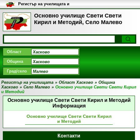
Регистър на училищата и
университетите в България
Основно училище Свети Свети
Кирил и Методий, Село Малево
Област
Община
Град/село
Регистър на училищата
»
Област Хасково
»
Община
Хасково
»
Село Малево
»
Основно училище Свети Свети Кирил
и Методий
Основно училище Свети Свети Кирил и Методий
Информация
Основно училище Свети Свети Кирил
и Методий
Контакти