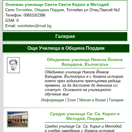
Основно училище Свети Свети Кирил и Методий
Село
Тотлебен
,
Община Пордим
,
Тотлебен ул.Отец Паисий №2
Телефон:
006510/2386
GSM:
0
Email:
outotleben@mail.bg
Галерия
Още Училища в Община Пордим
Обединено училище Никола Йонков
Вапцаров, Вълчитрън
Обединено училище Никола Йонков
Вапцаров, Вълчитрън е с богата история,
която през годините претърпява редица
промени, за да достигне до днешния си
статут. Основите на училищното
обучение във
Информация
Екип
Мисия и Визия
Галерия
Средно училище Св. Св. Кирил и
Методий, Пордим
Средно училище Св. Св. Кирил и Методий
е учебно заведение с богата история,