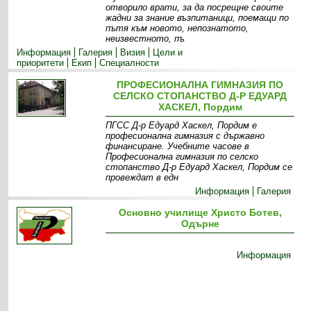
отворило врати, за да посрещне своите
жадни за знание възпитаници, поемащи по
пътя към новото, непознатото,
неизвестното, пъ
Информация
Галерия
Визия
Цели и
приоритети
Екип
Специалности
ПРОФЕСИОНАЛНА ГИМНАЗИЯ ПО
СЕЛСКО СТОПАНСТВО Д-Р ЕДУАРД
ХАСКЕЛ, Пордим
ПГСС Д-р Едуард Хаскел, Пордим е
професионална гимназия с държавно
финансиране. Учебните часове в
Професионална гимназия по селско
стопанство Д-р Едуард Хаскел, Пордим се
провеждат в едн
Информация
Галерия
Основно училище Христо Ботев,
Одърне
Информация