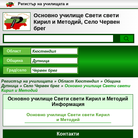
Регистър на училищата и
университетите в България
Основно училище Свети свети
Кирил и Методий, Село Червен
брег
Област
Община
Град/село
Регистър на училищата
»
Област Кюстендил
»
Община
Дупница
»
Село Червен брег
»
Основно училище Свети свети
Кирил и Методий
Основно училище Свети свети Кирил и Методий
Информация
Основно училище Свети свети Кирил
и Методий
Контакти