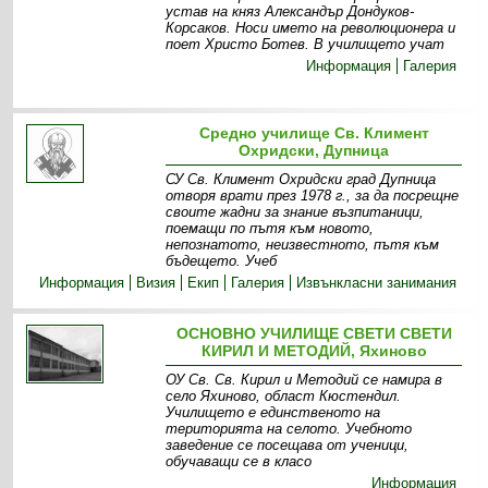
устав на княз Александър Дондуков-
Корсаков. Носи името на революционера и
поет Христо Ботев. В училището учат
Информация
Галерия
Средно училище Св. Климент
Охридски, Дупница
СУ Св. Климент Охридски град Дупница
отворя врати през 1978 г., за да посрещне
своите жадни за знание възпитаници,
поемащи по пътя към новото,
непознатото, неизвестното, пътя към
бъдещето. Учеб
Информация
Визия
Екип
Галерия
Извънкласни занимания
ОСНОВНО УЧИЛИЩЕ СВЕТИ СВЕТИ
КИРИЛ И МЕТОДИЙ, Яхиново
ОУ Св. Св. Кирил и Методий се намира в
село Яхиново, област Кюстендил.
Училището е единственото на
територията на селото. Учебното
заведение се посещава от ученици,
обучаващи се в класо
Информация