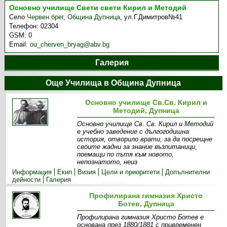
Основно училище Свети свети Кирил и Методий
Село
Червен брег
,
Община Дупница
,
ул.Г.Димитров№41
Телефон:
02304
GSM:
0
Email:
ou_cherven_bryag@abv.bg
Галерия
Още Училища в Община Дупница
Основно училище Св.Св. Кирил и
Методий, Дупница
Основно училище Св. Св. Кирил и Методий
е учебно заведение с дългогодишна
история, отворило врати, за да посрещне
своите жадни за знание възпитаници,
поемащи по пътя към новото,
непознатото, неиз
Информация
Екип
Визия
Цели и приоритети
Допълнителни
дейности
Галерия
Профилирана гимназия Христо
Ботев, Дупница
Профилирана гимназия Христо Ботев e
основана през 1880/1881 с привременен