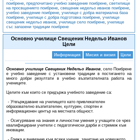
поибрене
,
предпочитано учебно заведение поибрене
,
светилище
на просвщението поибрене
,
свещеник недельо иванов поибрене
,
учебно заведение поибрене
,
училище с добра материална база
поибрене
,
училище с добра подготовка поибрене
,
училище
свещеник недельо иванов
,
училище село поибрене
,
училище
със запазени традиции поибрене
Основно училище Свещеник Недельо Иванов
Цели
Информация
Мисия и визия
Цели
Основно училище Свещеник Недельо Иванов
, село Поибрене
е учебно заведение с установени традиции в постигането на
много добри резултати в учебно възпитателната работа на
учениците.
Целите към които се придържа учебното заведение са:
Утвърждаване на училището като привлекателен
образователно възпитателен, културен, спортен и
информационен център на местната общност.
Осигуряване на знания и личностни умения у учащите се чрез
квалифицирани учители с педагогически дарби и стремеж към
иновации.
Грижа и внимание към всеки ученик, зачитане на човешкото