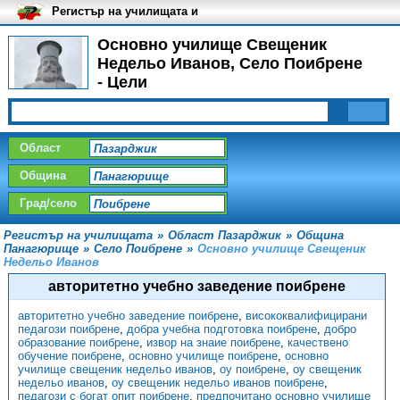
Регистър на училищата и
университетите в България
Основно училище Свещеник
Недельо Иванов, Село Поибрене
- Цели
Област
Община
Град/село
Регистър на училищата
»
Област Пазарджик
»
Община
Панагюрище
»
Село Поибрене
»
Основно училище Свещеник
Недельо Иванов
авторитетно учебно заведение поибрене
авторитетно учебно заведение поибрене
,
висококвалифицирани
педагози поибрене
,
добра учебна подготовка поибрене
,
добро
образование поибрене
,
извор на знаие поибрене
,
качествено
обучение поибрене
,
основно училище поибрене
,
основно
училище свещеник недельо иванов
,
оу поибрене
,
оу свещеник
недельо иванов
,
оу свещеник недельо иванов поибрене
,
педагози с богат опит поибрене
,
предпочитано основно училище