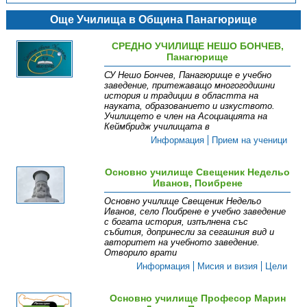
Още Училища в Община Панагюрище
СРЕДНО УЧИЛИЩЕ НЕШО БОНЧЕВ,
Панагюрище
СУ Нешо Бончев, Панагюрище е учебно
заведение, притежаващо многогодишни
история и традиции в областта на
науката, образованието и изкуството.
Училището е член на Асоциацията на
Кеймбридж училищата в
Информация
Прием на ученици
Основно училище Свещеник Недельо
Иванов, Поибрене
Основно училище Свещеник Недельо
Иванов, село Поибрене е учебно заведение
с богата история, изпълнена със
събития, допринесли за сегашния вид и
авторитет на учебното заведение.
Отворило врати
Информация
Мисия и визия
Цели
Основно училище Професор Марин