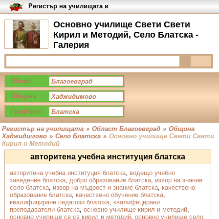
Регистър на училищата и
университетите в България
Oсновно училище Свети Свети
Кирил и Методий, Село Блатска -
Галерия
Област
Община
Град/село
Регистър на училищата
»
Област Благоевград
»
Община
Хаджидимово
»
Село Блатска
»
Oсновно училище Свети Свети
Кирил и Методий
авторитена учебна институция блатска
авторитена учебна институция блатска
,
водещо учебно
заведение блатска
,
добро образование блатска
,
извор на знание
село блатска
,
извор на мъдрост и знание блатска
,
качествено
образование блатска
,
качествено обучение блатска
,
квалифицирани педагози блатска
,
квалифицирани
преподаватели блатска
,
основно училище кирил и методий
,
основно училище св св кирил и методий
,
основно училище село