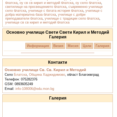
блатска
,
оу св св кирил и методий блатска
,
оу село блатска
,
светилище на просвещението блатска
,
съвременно училище
село блатска
,
училище с богата история блатска
,
училище с
добра материална база блатска
,
училище с добри
преподаватели блатска
,
училище с традиции село блатска
,
училище св св кирил и методий блатска
Oсновно училище Свети Свети Кирил и Методий
Галерия
Информация
Визия
Мисия
Цели
Галерия
Контакти
Oсновно училище Св. Св. Кирил и Методий
Село
Блатска
,
Община Хаджидимово
,
област Благоевград
Телефон:
075282376
GSM:
0893605249
Email:
info-108006@edu.mon.bg
Галерия