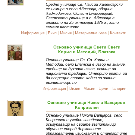
Средно училище Св. Паисий Хилендарски
се намира в село Абланица, община
Хаджидимово, Област Благоевград.
Светското училище в с. Абланица е
открито на 25 октомври 1925 г., като
заменя частното
Информация
Екип
Мисия
Материална база
Контакти
Oсновно училище Свети Свети
Кирил и Методий, Блатска
Основно училище Св. Св. Кирил и
Методий, село Блатска е извор на знание,
средище на духовна изява, огнище на
национални традиции. Отворило врати, за
да посрещне своите жадни за знание
възпитаници, по
Информация
Визия
Мисия
Цели
Галерия
Основно училище Никола Вапцаров,
Копривлен
Основно училище Никола Вапцаров, село
Копривлен е учебно заведение,
осигуряващо на своите възпитаници
обучение според държавните
образователни изисквания и стандартите