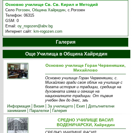
Основно училище Св. Св. Кирил и Методий
Село
Рогозен
,
Община Хайредин
,
с.Рогозен
Телефон:
06315
GSM:
0
Email:
oy_rogozen@abv.bg
Интернет сайт:
km-rogozen.com
Галерия
Още Училища в Община Хайредин
Основно училище Горан Червеняшки,
Михайлово
Основно училище Горан Червеняшки, с.
Михайлово гради своя облик на училище с
богата история и традиции, средище на
духовната изява и огнище на
националните традиции. От първия
учебен ден до днес, звъ
Информация
Визия
За училището
Екип
Допълнителни
занимания
Паралелки
Галерия
СРЕДНО УЧИЛИЩЕ ВАСИЛ
ВОДЕНИЧАРСКИ, Хайредин
СРЕДНО УЧИЛИЩЕ ВАСИЛ