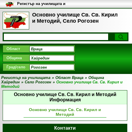
Регистър на училищата и
университетите в България
Основно училище Св. Св. Кирил
и Методий, Село Рогозен
Област
Община
Град/село
Регистър на училищата
»
Област Враца
»
Община
Хайредин
»
Село Рогозен
»
Основно училище Св. Св. Кирил и
Методий
Основно училище Св. Св. Кирил и Методий
Информация
Основно училище Св. Св. Кирил и
Методий
Контакти