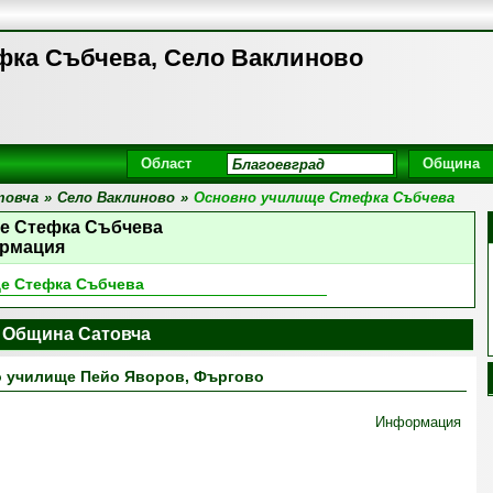
фка Събчева, Село Ваклиново
Област
Община
товча
»
Село Ваклиново
»
Основно училище Стефка Събчева
е Стефка Събчева
рмация
е Стефка Събчева
 Община Сатовча
 училище Пейо Яворов, Фъргово
Информация