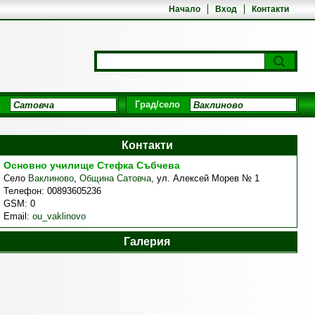
Начало
Вход
Контакти
Град/село
Контакти
Основно училище Стефка Събчева
Село
Ваклиново
,
Община Сатовча
,
ул. Алексей Морев № 1
Телефон:
00893605236
GSM:
0
Email:
ou_vaklinovo
Галерия