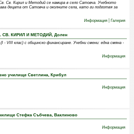
. Св. Кирил и Методий се намира в село Сатовча. Учебното
тава децата от Сатовча и околните села, като ги подготвя за
Информация
Галерия
. СВ. КИРИЛ И МЕТОДИЙ, Долен
І - VІІІ клас) с общинско финансиране. Учебни смени: една смяна -
Информация
вно училище Светлина, Крибул
Информация
чилище Стефка Събчева, Ваклиново
Информация