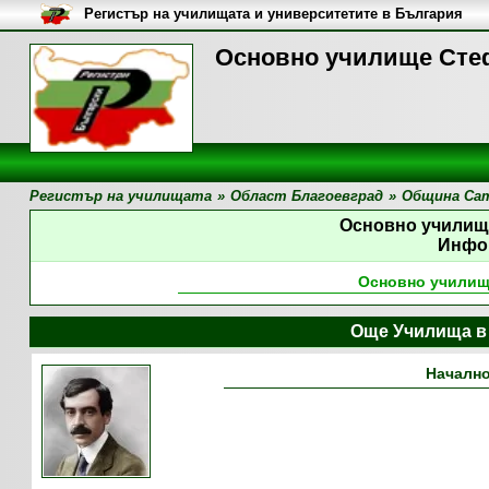
Регистър на училищата и университетите в България
Основно училище Сте
Регистър на училищата
»
Област Благоевград
»
Община Са
Основно училищ
Инфо
Основно училищ
Още Училища в
Начално