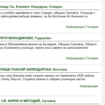
лище Св. Климент Охридски, Слащен
 е учебно заведение в село Слащен, община Сатовча. Училище с
 претърпява редица промени, за да достигне до днешния си
Информация
Галерия
РАТЯ МИЛАДИНОВИ, Годешево
ено в Югозападния регион на България, Община Сатовча, Област
ира Основното училище, което носи името на изтъкнатите
Информация
Галерия
ЛИЩЕ ПАИСИЙ ХИЛЕНДАРСКИ, Боголин
ки село Боголин води своето начало от далечната 1926 година,
 Отец Паисий. Същата година е избрано училищно насто
Информация
. СВ. КИРИЛ И МЕТОДИЙ, Сатовча