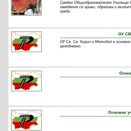
Средно Общообразователно Училище Св
заведение се грижи, образова и възпи
преди
ОУ СВ
ОУ Св. Св. Кирил и Методий е основно (
целодневно.
Осно
Основно у