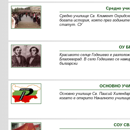
Средно учи
Средно училище Св. Климент Охридски
богата история, която през годините
статут. СУ
ОУ Б
Красивото селце Годешево е разполож
Благоевград. В село Годешево се нам
български
ОСНОВНО УЧИ
Основно училище Св. Паисий Хилендарс
когато е открито Началното училище
СОУ СВ