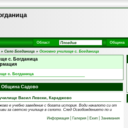
огданица
Област
Община
»
Село Богданица
»
Основно училище с. Богданица
ще с. Богданица
рмация
ще с. Богданица
 Община Садово
училище Васил Левски, Караджово
жово е учебно заведение с богата история. Води началото си от
хиви за светско училище в селото. След Освобождението по и
Информация
Галерия
Екип
Занимания