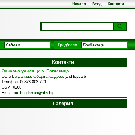
Начало
Вход
Контакти
Град/село
Контакти
Основно училище с. Богданица
Село
Богданица
,
Община Садово
,
ул.Първа 6
Телефон:
00878 803 729
GSM:
0260
Email:
ou_bogdanica@abv.bg
Галерия