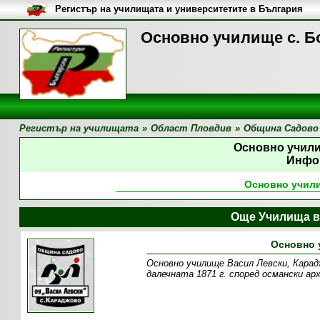
Регистър на училищата и университетите в България
Основно училище с. Б
Регистър на училищата
»
Област Пловдив
»
Община Садово
Основно учили
Инфо
Основно учили
Още Училища в
Основно 
Основно училище Васил Левски, Карад
далечната 1871 г. според османски ар