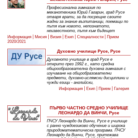
Професионална гимназия по
механотехника Юрий Гагарин, град Русе
отваря врати, за да посрещне своите
жадни за знание възпитаници, поемащи по
пътя към новото, непознатото,
неизвестното, пътя към бъдещет
Информация
Мисия
Визия
Екип
Специалности
Прием
2020/2021
Духовно училище Русе, Русе
Духовното училище в град Русе е
открито през 1992 г., като средна
общоообразователна духовна гимназия с
изучаване на общообразователни
предмети, духовно-ислямски дисциплини и
чужди езици - английски,
Информация
Екип
Прием
Галерия
ПЪРВО ЧАСТНО СРЕДНО УЧИЛИЩЕ
ЛЕОНАРДО ДА ВИНЧИ, Русе
ПЧСУ Леонардо да Винчи, Русе е училище
с ранно чуждоезиково обучение и широка
природоматематическа програма. ПЧСУ
Леонардо да Винчи, Русе, притежава