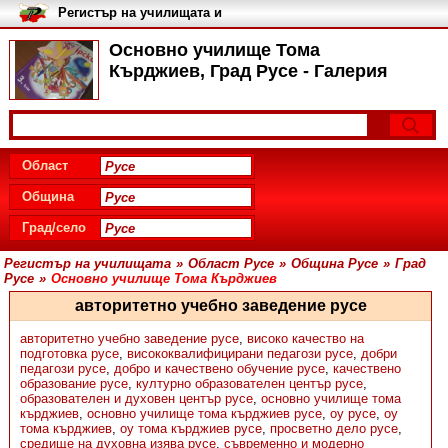
Регистър на училищата и
университетите в България
Основно училище Тома
Кърджиев, Град Русе - Галерия
Област
Община
Град/село
Регистър на училищата
»
Област Русе
»
Община Русе
»
Град
Русе
»
Основно училище Тома Кърджиев
авторитетно учебно заведение русе
авторитетно учебно заведение русе
,
високо качество на
подготовка русе
,
висококвалифицирани педагози русе
,
добри
педагози русе
,
добро и качествено обучение русе
,
качествено
образование русе
,
културно образователен център русе
,
образователен и духовен център русе
,
основно училище тома
кърджиев
,
основно училище тома кърджиев русе
,
оу русе
,
оу
тома кърджиев
,
оу тома кърджиев русе
,
просветно дело русе
,
средище на духовна изява русе
,
съвременно и модерно