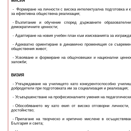
МИСИЯ
Формиране на личности с висока интелектуална подготовка и к
за ефективна обществена реализация;
Възпитание и обучение според държавните образователн
демократичните ценности;
Адаптиране на новия учебен план към изискванията за изгражда
Адекватно ориентиране в динамично променящия се съвремене
обществения живот;
Усвояване и формиране на общочовешки и национални ценнос
заложби;
ВИЗИЯ
Утвърждаване на училището като конкурентоспособно учили
добродетели при подготовката им за социализация и реализация;
Усъвършенстване на професионалните умения на педагогически
Обособяването му като екип от високо отговорни личности,
достойнство;
Прилагане на творческо и критично мислене в осъществява
България и света;