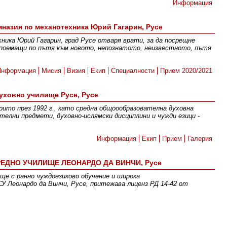
Информация
назия по механотехника Юрий Гагарин, Русе
ника Юрий Гагарин, град Русе отваря врати, за да посрещне
 поемащи по пътя към новото, непознатото, неизвестното, пътя
Информация
Мисия
Визия
Екип
Специалности
Прием 2020/2021
уховно училище Русе, Русе
рито през 1992 г., като средна общоообразователна духовна
телни предмети, духовно-ислямски дисциплини и чужди езици -
Информация
Екип
Прием
Галерия
ЕДНО УЧИЛИЩЕ ЛЕОНАРДО ДА ВИНЧИ, Русе
ще с ранно чуждоезиково обучение и широка
 Леонардо да Винчи, Русе, притежава лиценз РД 14-42 от