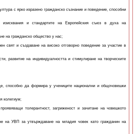
ултура с ярко изразено гражданско съзнание и поведение, способни
и изисквания и стандартите на Европейския съюз в духа на
не на гражданско общество у нас;
н свят и създаване на високо отговорно поведение за участие в
ти, развитие на индивидуалността и стимулиране на творческите
ще, способно да формира у учениците национални и общочовешки
я колегиум;
 проявяващи толерантност, загриженост и зачитане на човешкото
не на УВП за утвърждаване на младия човек като гражданин на