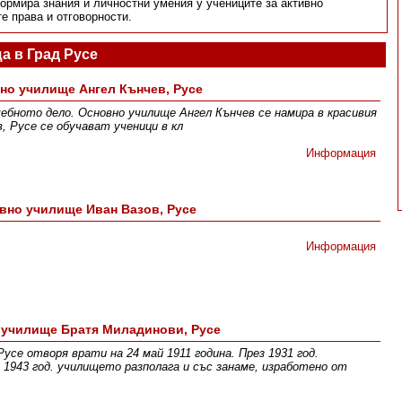
рмира знания и личностни умения у учениците за активно
е права и отговорности.
а в Град Русе
но училище Ангел Кънчев, Русе
чебното дело. Основно училище Ангел Кънчев се намира в красивия
в, Русе се обучават ученици в кл
Информация
вно училище Иван Вазов, Русе
Информация
 училище Братя Миладинови, Русе
се отворя врати на 24 май 1911 година. През 1931 год.
 1943 год. училището разполага и със занаме, изработено от