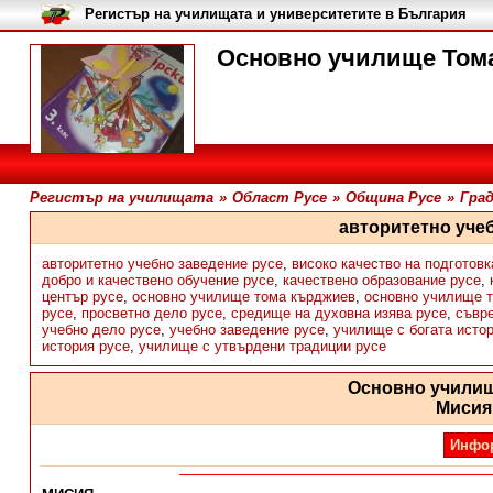
Регистър на училищата и университетите в България
Основно училище Тома
Регистър на училищата
»
Област Русе
»
Община Русе
»
Град
авторитетно уче
авторитетно учебно заведение русе
,
високо качество на подготовк
добро и качествено обучение русе
,
качествено образование русе
,
център русе
,
основно училище тома кърджиев
,
основно училище 
русе
,
просветно дело русе
,
средище на духовна изява русе
,
съвр
учебно дело русе
,
учебно заведение русе
,
училище с богата исто
история русе
,
училище с утвърдени традиции русе
Основно учили
Мисия
Инфо