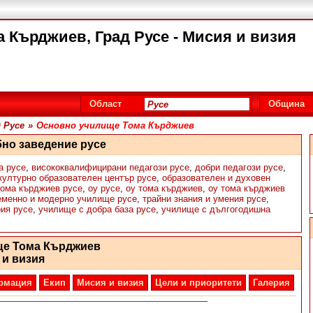
 Кърджиев, Град Русе - Мисия и визия
Област
Община
 Русе
»
Основно училище Тома Кърджиев
бно заведение русе
а русе
,
висококвалифицирани педагози русе
,
добри педагози русе
,
културно образователен център русе
,
образователен и духовен
тома кърджиев русе
,
оу русе
,
оу тома кърджиев
,
оу тома кърджиев
еменно и модерно училище русе
,
трайни знания и умения русе
,
рия русе
,
училище с добра база русе
,
училище с дългогодишна
ще Тома Кърджиев
 и визия
рмация
Екип
Мисия и визия
Цели и приоритети
Галерия