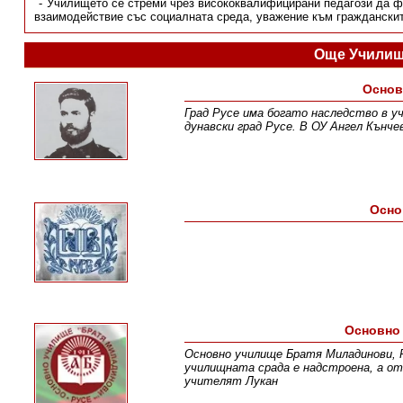
Училището се стреми чрез висококвалифицирани педагози да фо
взаимодействие със социалната среда, уважение към гражданскит
Още Училищ
Основ
Град Русе има богато наследство в у
дунавски град Русе. В ОУ Ангел Кънче
Осно
Основно
Основно училище Братя Миладинови, Ру
училищната срада е надстроена, а от
учителят Лукан