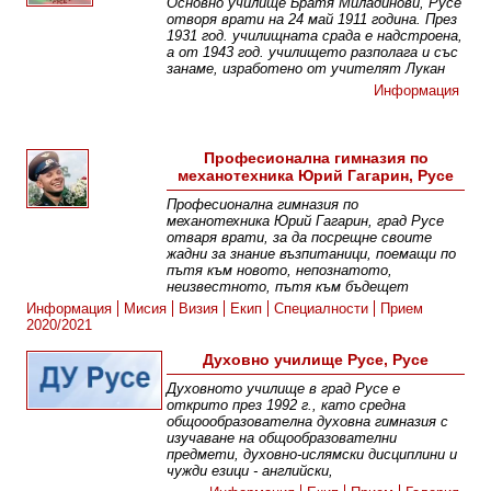
Основно училище Братя Миладинови, Русе
отворя врати на 24 май 1911 година. През
1931 год. училищната срада е надстроена,
а от 1943 год. училището разполага и със
занаме, изработено от учителят Лукан
Информация
Професионална гимназия по
механотехника Юрий Гагарин, Русе
Професионална гимназия по
механотехника Юрий Гагарин, град Русе
отваря врати, за да посрещне своите
жадни за знание възпитаници, поемащи по
пътя към новото, непознатото,
неизвестното, пътя към бъдещет
Информация
Мисия
Визия
Екип
Специалности
Прием
2020/2021
Духовно училище Русе, Русе
Духовното училище в град Русе е
открито през 1992 г., като средна
общоообразователна духовна гимназия с
изучаване на общообразователни
предмети, духовно-ислямски дисциплини и
чужди езици - английски,