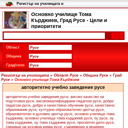
Регистър на училищата и
университетите в България
Основно училище Тома
Кърджиев, Град Русе - Цели и
приоритети
Област
Община
Град/село
Регистър на училищата
»
Област Русе
»
Община Русе
»
Град
Русе
»
Основно училище Тома Кърджиев
авторитетно учебно заведение русе
авторитетно учебно заведение русе
,
високо качество на
подготовка русе
,
висококвалифицирани педагози русе
,
добри
педагози русе
,
добро и качествено обучение русе
,
качествено
образование русе
,
културно образователен център русе
,
образователен и духовен център русе
,
основно училище тома
кърджиев
,
основно училище тома кърджиев русе
,
оу русе
,
оу
тома кърджиев
,
оу тома кърджиев русе
,
просветно дело русе
,
средище на духовна изява русе
,
съвременно и модерно