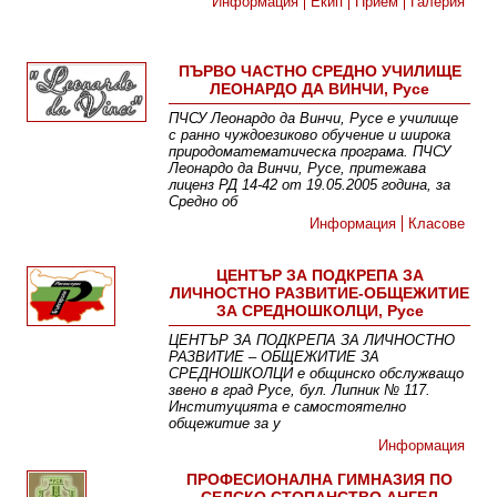
Информация
Екип
Прием
Галерия
ПЪРВО ЧАСТНО СРЕДНО УЧИЛИЩЕ
ЛЕОНАРДО ДА ВИНЧИ, Русе
ПЧСУ Леонардо да Винчи, Русе е училище
с ранно чуждоезиково обучение и широка
природоматематическа програма. ПЧСУ
Леонардо да Винчи, Русе, притежава
лиценз РД 14-42 от 19.05.2005 година, за
Средно об
Информация
Класове
ЦЕНТЪР ЗА ПОДКРЕПА ЗА
ЛИЧНОСТНО РАЗВИТИЕ-ОБЩЕЖИТИЕ
ЗА СРЕДНОШКОЛЦИ, Русе
ЦЕНТЪР ЗА ПОДКРЕПА ЗА ЛИЧНОСТНО
РАЗВИТИЕ – ОБЩЕЖИТИЕ ЗА
СРЕДНОШКОЛЦИ е общинско обслужващо
звено в град Русе, бул. Липник № 117.
Институцията е самостоятелно
общежитие за у
Информация
ПРОФЕСИОНАЛНА ГИМНАЗИЯ ПО