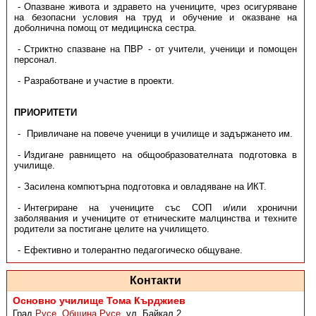
Опазване живота и здравето на учениците, чрез осигуряване
на безопасни условия на труд и обучение и оказване на
доболнична помощ от медицинска сестра.
Стриктно спазване на ПВР - от учители, ученици и помощен
персонал.
Разработване и участие в проекти.
ПРИОРИТЕТИ
Привличане на повече ученици в училище и задържането им.
Издигане равнището на общообразователната подготовка в
училище.
Засилена компютърна подготовка и овладяване на ИКТ.
Интегриране на учениците със СОП и/или хронични
заболявания и учениците от етническите малцинства и техните
родители за постигане целите на училището.
Ефективно и толерантно педагогическо общуване.
Контакти
Основно училище Тома Кърджиев
Град
Русе
,
Община Русе
,
ул. Байкал 2