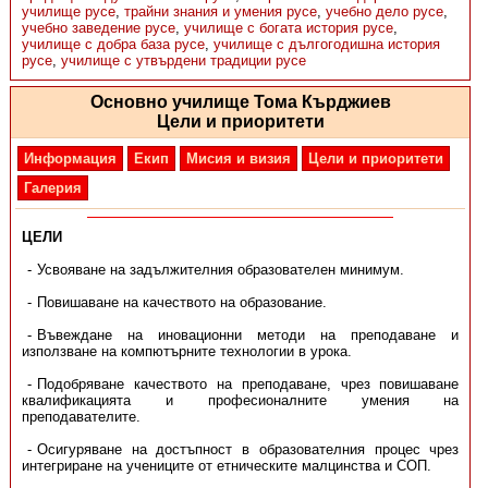
училище русе
,
трайни знания и умения русе
,
учебно дело русе
,
учебно заведение русе
,
училище с богата история русе
,
училище с добра база русе
,
училище с дългогодишна история
русе
,
училище с утвърдени традиции русе
Основно училище Тома Кърджиев
Цели и приоритети
Информация
Екип
Мисия и визия
Цели и приоритети
Галерия
ЦЕЛИ
Усвояване на задължителния образователен минимум.
Повишаване на качеството на образование.
Въвеждане на иновационни методи на преподаване и
използване на компютърните технологии в урока.
Подобряване качеството на преподаване, чрез повишаване
квалификацията и професионалните умения на
преподавателите.
Осигуряване на достъпност в образователния процес чрез
интегриране на учениците от етническите малцинства и СОП.