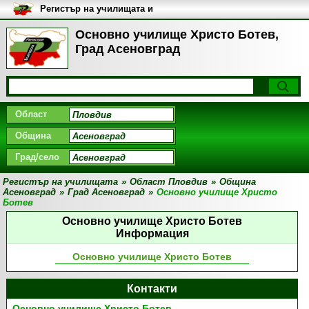
Регистър на училищата и
университетите в България
Основно училище Христо Ботев,
Град Асеновград
Област
Община
Град/село
Регистър на училищата
»
Област Пловдив
»
Община
Асеновград
»
Град Асеновград
»
Основно училище Христо
Ботев
Основно училище Христо Ботев
Информация
Основно училище Христо Ботев
Контакти
Основно училище Христо Ботев