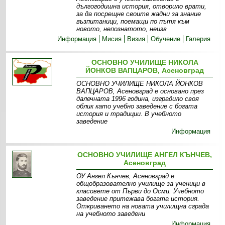
дългогодишна история, отворило врати,
за да посрещне своите жадни за знание
възпитаници, поемащи по пътя към
новото, непознатото, неизв
Информация
Мисия
Визия
Обучение
Галерия
ОСНОВНО УЧИЛИЩЕ НИКОЛА
ЙОНКОВ ВАПЦАРОВ, Асеновград
ОСНОВНО УЧИЛИЩЕ НИКОЛА ЙОНКОВ
ВАПЦАРОВ, Асеновград е основано през
далечната 1996 година, изградило своя
облик като учебно заведение с богата
история и традиции. В учебното
заведение
Информация
ОСНОВНО УЧИЛИЩЕ АНГЕЛ КЪНЧЕВ,
Асеновград
ОУ Ангел Кънчев, Асеновград е
общобразователно училище за ученици в
класовете от Първи до Осми. Учебното
заведение притежава богата история.
Откриването на новата училищна сграда
на учебното заведени
Информация