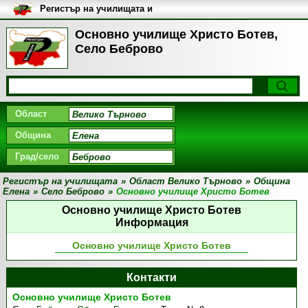
Регистър на училищата и
университетите в България
Основно училище Христо Ботев,
Село Беброво
Област
Община
Град/село
Регистър на училищата
»
Област Велико Търново
»
Община
Елена
»
Село Беброво
»
Основно училище Христо Ботев
Основно училище Христо Ботев
Информация
Основно училище Христо Ботев
Контакти
Основно училище Христо Ботев