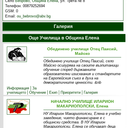
Село
Беброво
,
Община Елена
,
ул. Трета № 8
Телефон:
00879252694
GSM:
0
Email:
ou_bebrovo@abv.bg
Галерия
Още Училища в Община Елена
Обединено училище Отец Паисий,
Майско
Обединено училище Отец Паисий, село
Майско осигурява на своите възпитаници
обучение според държавните
образователни изисквания и стандартите
на Европейския съюз в духа на
демократичните ценности. &nb
Информация
За
училището
Обучение
Екип
Приоритети
Галерия
НАЧАЛНО УЧИЛИЩЕ ИЛАРИОН
МАКАРИОПОЛСКИ, Елена
НУ Иларион Макариополски, Елена е учебно
заведение, чието финансиране е с
общински средства. В НУ Иларион
Макариополски, Елена се обучават деца