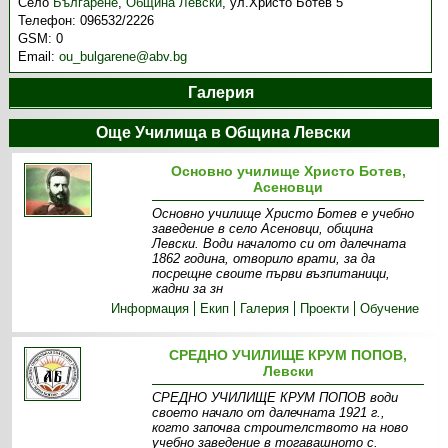
Село
Българене
,
Община Левски
,
ул.Христо Ботев 5
Телефон:
096532/2226
GSM:
0
Email:
ou_bulgarene@abv.bg
Галерия
Още Училища в Община Левски
Основно училище Христо Ботев,
Асеновци
Основно училище Христо Ботев е учебно
заведение в село Асеновци, община
Левски. Води началото си от далечната
1862 година, отворило врати, за да
посрещне своите първи възпитаници,
жадни за зн
Информация
Екип
Галерия
Проекти
Обучение
СРЕДНО УЧИЛИЩЕ КРУМ ПОПОВ,
Левски
СРЕДНО УЧИЛИЩЕ КРУМ ПОПОВ води
своето начало от далечната 1921 г.,
когто започва строителството на ново
учебно заведение в тогавашното с.