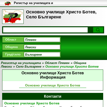
Регистър на училищата и
университетите в България
Основно училище Христо Ботев,
Село Българене
Област
Община
Град/село
Регистър на училищата
»
Област Плевен
»
Община
Левски
»
Село Българене
»
Основно училище Христо Ботев
Основно училище Христо Ботев
Информация
Основно училище Христо Ботев
Контакти
Основно училище Христо Ботев