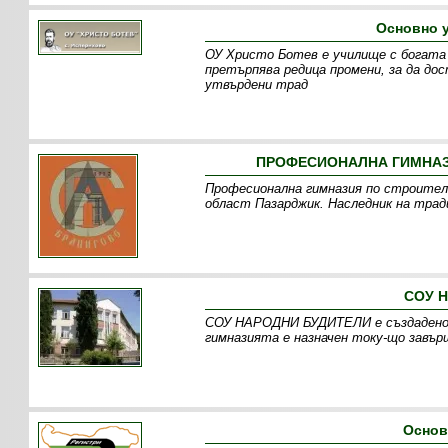
Основно 
ОУ Христо Ботев е училище с богата 
претърпява редица промени, за да дос
утвърдени трад
ПРОФЕСИОНАЛНА ГИМНАЗИ
Професионална гимназия по строителс
област Пазарджик. Наследник на трад
СОУ Н
СОУ НАРОДНИ БУДИТЕЛИ е създадено пр
гимназията е назначен току-що завър
Основ