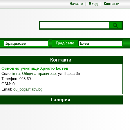
Начало
Вход
Контакти
Град/село
Контакти
Основно училище Христо Ботев
Село
Бяга
,
Община Брацигово
,
ул Първа 35
Телефон:
025-69
GSM:
0
Email:
ou_bqga@abv.bg
Галерия