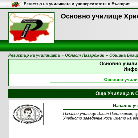
Регистър на училищата и университетите в България
Основно училище Хрис
Регистър на училищата
»
Област Пазарджик
»
Община Брац
Основно учили
Инфо
Основно учили
Още Училища в 
Начално у
Начално училище Васил Петлешков, гр
Учебното заведение носи името на един