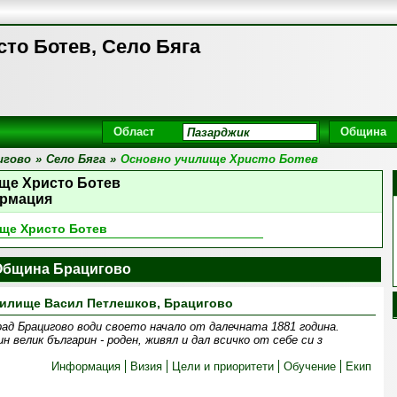
то Ботев, Село Бяга
Област
Община
игово
»
Село Бяга
»
Основно училище Христо Ботев
ще Христо Ботев
рмация
ще Христо Ботев
Община Брацигово
чилище Васил Петлешков, Брацигово
ад Брацигово води своето начало от далечната 1881 година.
 велик българин - роден, живял и дал всичко от себе си з
Информация
Визия
Цели и приоритети
Обучение
Екип