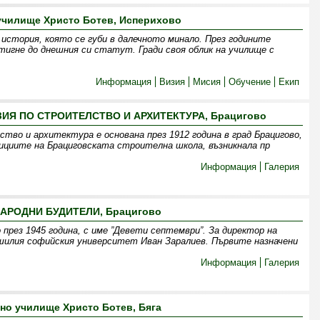
училище Христо Ботев, Исперихово
история, която се губи в далечното минало. През годините
тигне до днешния си статут. Гради своя облик на училище с
Информация
Визия
Мисия
Обучение
Екип
Я ПО СТРОИТЕЛСТВО И АРХИТЕКТУРА, Брацигово
тво и архитектура е основана през 1912 година в град Брацигово,
ициите на Брациговската строителна школа, възникнала пр
Информация
Галерия
АРОДНИ БУДИТЕЛИ, Брацигово
ез 1945 година, с име ”Девети септември”. За директор на
шилия софийския университет Иван Заралиев. Първите назначени
Информация
Галерия
но училище Христо Ботев, Бяга