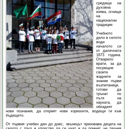
средище на
духовна
изява, огнище
на
национални
традиции.
Учебното
дело в селото
води
началото си
от далечната
1873 година.
Отварило
врати, за да
посрещне
своите
жадните за
знание първи
възпитаници,
готови да
трънат по
пътя на
науката, да
обладеят
нови познания, да открият нови хоризонти, водещи ги към
бъдещето.
От първия учебен ден до днес, звънецът призовава децата на
селото с труд и упорство да се учат и да помнят, че тяхния