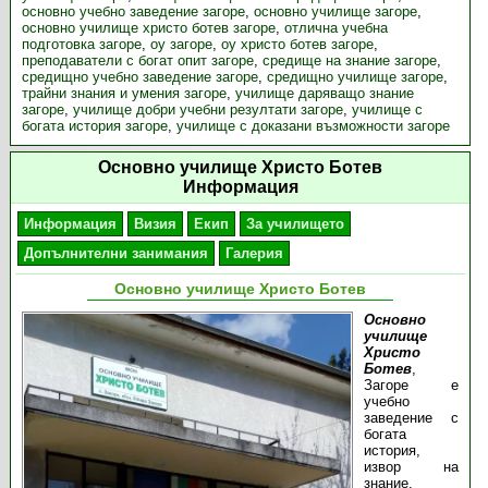
основно учебно заведение загоре
,
основно училище загоре
,
основно училище христо ботев загоре
,
отлична учебна
подготовка загоре
,
оу загоре
,
оу христо ботев загоре
,
преподаватели с богат опит загоре
,
средище на знание загоре
,
средищно учебно заведение загоре
,
средищно училище загоре
,
трайни знания и умения загоре
,
училище даряващо знание
загоре
,
училище добри учебни резултати загоре
,
училище с
богата история загоре
,
училище с доказани възможности загоре
Основно училище Христо Ботев
Информация
Информация
Визия
Екип
За училището
Допълнителни занимания
Галерия
Основно училище Христо Ботев
Основно
училище
Христо
Ботев
,
Загоре е
учебно
заведение с
богата
история,
извор на
знание,