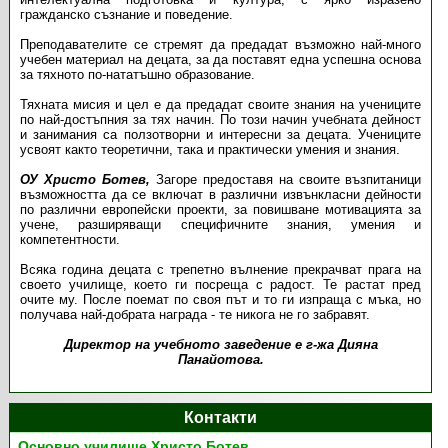
гражданско съзнание и поведение.
Преподавателите се стремят да предадат възможно най-много
учебен материал на децата, за да поставят една успешна основа
за тяхното по-нататъшно образование.
Тяхната мисия и цел е да предадат своите знания на учениците
по най-достъпния за тях начин. По този начин учебната дейност
и занимания са ползотворни и интересни за децата. Учениците
усвоят както теоретични, така и практически умения и знания.
ОУ Христо Ботев,
Загоре предоставя на своите възпитаници
възможността да се включат в различни извънкласни дейности
по различни европейски проекти, за повишване мотивацията за
учене, разширяващи специфичните знания, умения и
компетентности.
Всяка година децата с трепетно вълнение прекрачват прага на
своето училище, което ги посреща с радост. Те растат пред
очите му. После поемат по своя път и то ги изпраща с мъка, но
получава най-добрата награда - те никога не го забравят.
Директор на учебното заведение е г-жа Дияна
Панайотова.
Контакти
Основно училище Христо Ботев