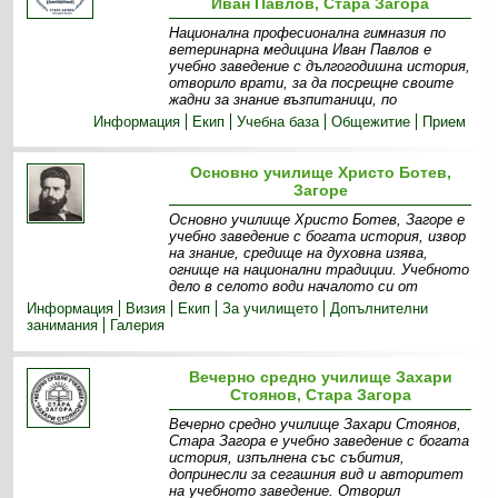
Иван Павлов, Стара Загора
Национална професионална гимназия по
ветеринарна медицина Иван Павлов е
учебно заведение с дългогодишна история,
отворило врати, за да посрещне своите
жадни за знание възпитаници, по
Информация
Екип
Учебна база
Общежитие
Прием
Основно училище Христо Ботев,
Загоре
Основно училище Христо Ботев, Загоре е
учебно заведение с богата история, извор
на знание, средище на духовна изява,
огнище на национални традиции. Учебното
дело в селото води началото си от
Информация
Визия
Екип
За училището
Допълнителни
занимания
Галерия
Вечерно средно училище Захари
Стоянов, Стара Загора
Вечерно средно училище Захари Стоянов,
Стара Загора е учебно заведение с богата
история, изпълнена със събития,
допринесли за сегашния вид и авторитет
на учебното заведение. Отворил