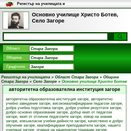
Регистър на училищата и
университетите в България
Основно училище Христо Ботев,
Село Загоре
Област
Община
Град/село
Регистър на училищата
»
Област Стара Загора
»
Община
Стара Загора
»
Село Загоре
»
Основно училище Христо Ботев
авторитетна образователна институция загоре
авторитетна образователна институция загоре
,
авторитетно
учебно заведение загоре
,
висококвалифицирани педагози загоре
,
добра учебна подготовка загоре
,
добри учебни резултати загоре
,
добро основно образование загоре
,
добър екип от педагози
загоре
,
екип от отлични педагозите загоре
,
извор на знание
загоре
,
извънкласни учебни дейности загоре
,
качествено и добро
обучение загоре
,
квалифицирани преподаватели загоре
,
нашето
училище загоре
,
огнище на национални традиции загоре
,