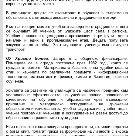
корен е тук на това място.
В училището децата се възпитават и обучават в съвременна
обстановка, съчетаваща иновативни и традиционни методи.
Към настоящия момент учебното заведение е средищно. в него
се обучават 98 ученика от близките шест села в региона.
Учебният процес е с целодневна организация в три групи - две в
начален и един в прогимназиален етап. Децата получвата
закуска и топъл обяд. За пътуващите ученици има осигурен
транспорт.
ОУ Христо Ботев
, Загоре е с общинско финансиране.
Помещава се в сграда построена през 1982 год., която се
нуждае от ремонт. Материалната база включва удобни класни
стаи и кабинети по различните предмети - информационни
технологии, математика и физика, химия и биология, езиково
обучение.
Усилията за развитие на училището са насочени предимно към
увеличаване ефективността на учебния процес, повишаване
качеството на обучение и образование чрез въвеждане,
прилагане и методическо осигуравяне на държавни
образователни изисквания за учебно съдържание, учебен план,
учебни програми и учебници и осигуряване на равен достъп до
образование на различните групи деца.
Екип от високо квалифицирани преподаватели, отлични педагози
с богат опит, полагат грижи за формиране на личности с висока
интелектуална подготовка и култура, с ярко изразено