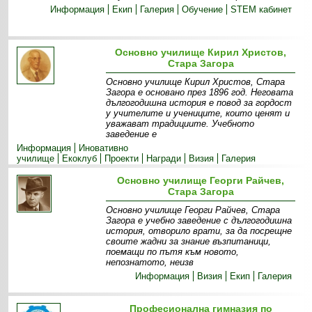
Информация
Екип
Галерия
Обучение
STEM кабинет
Основно училище Кирил Христов,
Стара Загора
Основно училище Кирил Христов, Стара
Загора е основано през 1896 год. Неговата
дългогодишна история е повод за гордост
у учителите и учениците, които ценят и
уважават традициите. Учебното
заведение е
Информация
Иновативно
училище
Екоклуб
Прoекти
Награди
Визия
Галерия
Основно училище Георги Райчев,
Стара Загора
Основно училище Георги Райчев, Стара
Загора е учебно заведение с дългогодишна
история, отворило врати, за да посрещне
своите жадни за знание възпитаници,
поемащи по пътя към новото,
непознатото, неизв
Информация
Визия
Екип
Галерия
Професионална гимназия по