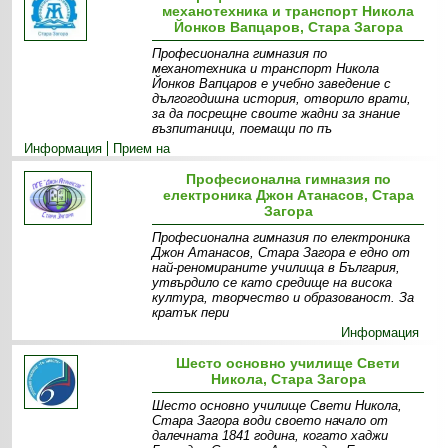
механотехника и транспорт Никола
Йонков Вапцаров, Стара Загора
Професионална гимназия по
механотехника и транспорт Никола
Йонков Вапцаров е учебно заведение с
дългогодишна история, отворило врати,
за да посрещне своите жадни за знание
възпитаници, поемащи по пъ
Информация
Прием на
ученици
Екип
Мисия
Визия
Галерия
Професионална гимназия по
електроника Джон Атанасов, Стара
Загора
Професионална гимназия по електроника
Джон Атанасов, Стара Загора е едно от
най-реномираните училища в България,
утвърдило се като средище на висока
култура, творчество и образованост. За
кратък пери
Информация
Шесто основно училище Свети
Никола, Стара Загора
Шесто основно училище Свети Никола,
Стара Загора води своето начало от
далечната 1841 година, когато хаджи