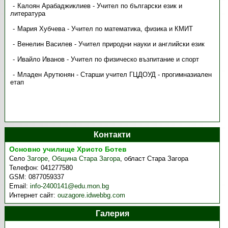
Калоян Арабаджиклиев - Учител по български език и
литература
Мария Хубчева - Учител по математика, физика и КМИТ
Венелин Василев - Учител природни науки и английски език
Ивайло Иванов - Учител по физическо възпитание и спорт
Младен Арутюнян - Старши учител ГЦДОУД - прогимназиален
етап
Контакти
Основно училище Христо Ботев
Село
Загоре
,
Община Стара Загора
,
област Стара Загора
Телефон:
041277580
GSM:
0877059337
Email:
info-2400141@edu.mon.bg
Интернет сайт:
ouzagore.idwebbg.com
Галерия