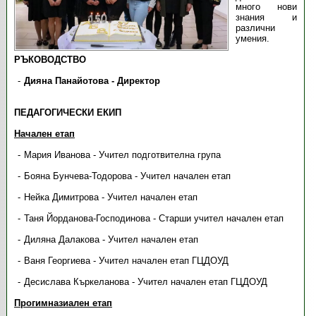
много нови
знания и
различни
умения.
РЪКОВОДСТВО
Дияна Панайотова - Директор
ПЕДАГОГИЧЕСКИ ЕКИП
Начален етап
Мария Иванова - Учител подготвителна група
Бояна Бунчева-Тодорова - Учител начален етап
Нейка Димитрова - Учител начален етап
Таня Йорданова-Господинова - Старши учител начален етап
Диляна Далакова - Учител начален етап
Ваня Георгиева - Учител начален етап ГЦДОУД
Десислава Къркеланова - Учител начален етап ГЦДОУД
Прогимназиален етап