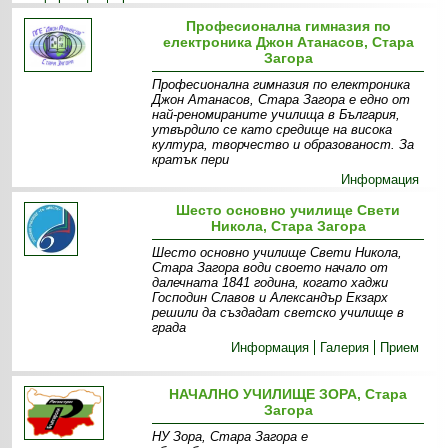
ученици
Екип
Мисия
Визия
Галерия
Професионална гимназия по
електроника Джон Атанасов, Стара
Загора
Професионална гимназия по електроника
Джон Атанасов, Стара Загора е едно от
най-реномираните училища в България,
утвърдило се като средище на висока
култура, творчество и образованост. За
кратък пери
Информация
Шесто основно училище Свети
Никола, Стара Загора
Шесто основно училище Свети Никола,
Стара Загора води своето начало от
далечната 1841 година, когато хаджи
Господин Славов и Александър Екзарх
решили да създадат светско училище в
града
Информация
Галерия
Прием
НАЧАЛНО УЧИЛИЩЕ ЗОРА, Стара
Загора
НУ Зора, Стара Загора е