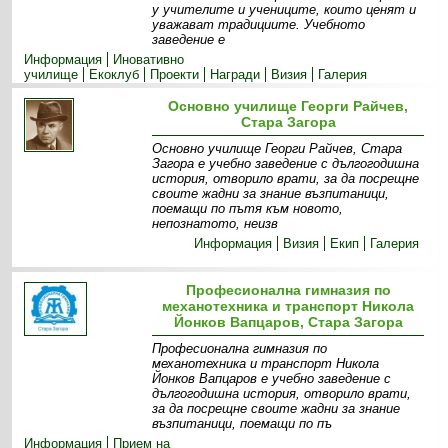
у учителите и учениците, които ценят и
уважават традициите. Учебното
заведение е
Информация
Иновативно
училище
Екоклуб
Прoекти
Награди
Визия
Галерия
Основно училище Георги Райчев,
Стара Загора
Основно училище Георги Райчев, Стара
Загора е учебно заведение с дългогодишна
история, отворило врати, за да посрещне
своите жадни за знание възпитаници,
поемащи по пътя към новото,
непознатото, неизв
Информация
Визия
Екип
Галерия
Професионална гимназия по
механотехника и транспорт Никола
Йонков Вапцаров, Стара Загора
Професионална гимназия по
механотехника и транспорт Никола
Йонков Вапцаров е учебно заведение с
дългогодишна история, отворило врати,
за да посрещне своите жадни за знание
възпитаници, поемащи по пъ
Информация
Прием на