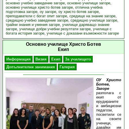
основно учебно заведение загоре
,
основно училище загоре
,
основно училище христо ботев загоре
,
отлична учебна
подготовка загоре
,
оу загоре
,
оу христо ботев загоре
,
преподаватели с богат опит загоре
,
средище на знание загоре
,
средищно учебно заведение загоре
,
средищно училище загоре
,
трайни знания и умения загоре
,
училище даряващо знание
загоре
,
училище добри учебни резултати загоре
,
училище с
богата история загоре
,
училище с доказани възможности загоре
Основно училище Христо Ботев
Екип
Информация
Визия
Екип
За училището
Допълнителни занимания
Галерия
ОУ Христо
Ботев,
Загоре
разполага с
екип от
ерудираните
и амбициозни
педагози,
посветили се
на своите
ученици,
давайки им