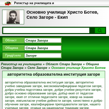
Регистър на училищата и
университетите в България
Основно училище Христо Ботев,
Село Загоре - Екип
Област
Община
Град/село
Регистър на училищата
»
Област Стара Загора
»
Община
Стара Загора
»
Село Загоре
»
Основно училище Христо Ботев
авторитетна образователна институция загоре
авторитетна образователна институция загоре
,
авторитетно
учебно заведение загоре
,
висококвалифицирани педагози загоре
,
добра учебна подготовка загоре
,
добри учебни резултати загоре
,
добро основно образование загоре
,
добър екип от педагози
загоре
,
екип от отлични педагозите загоре
,
извор на знание
загоре
,
извънкласни учебни дейности загоре
,
качествено и добро
обучение загоре
,
квалифицирани преподаватели загоре
,
нашето
училище загоре
,
огнище на национални традиции загоре
,