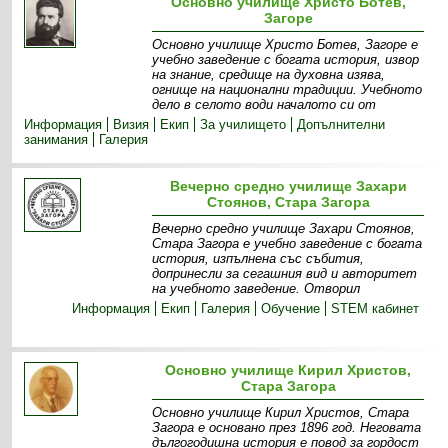
Основно училище Христо Ботев,
Загоре
Основно училище Христо Ботев, Загоре е
учебно заведение с богата история, извор
на знание, средище на духовна изява,
огнище на национални традиции. Учебното
дело в селото води началото си от
Информация
Визия
Екип
За училището
Допълнителни
занимания
Галерия
Вечерно средно училище Захари
Стоянов, Стара Загора
Вечерно средно училище Захари Стоянов,
Стара Загора е учебно заведение с богата
история, изпълнена със събития,
допринесли за сегашния вид и авторитет
на учебното заведение. Отворил
Информация
Екип
Галерия
Обучение
STEM кабинет
Основно училище Кирил Христов,
Стара Загора
Основно училище Кирил Христов, Стара
Загора е основано през 1896 год. Неговата
дългогодишна история е повод за гордост