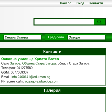
Начало
Вход
Контакти
Град/село
Контакти
Основно училище Христо Ботев
Село
Загоре
,
Община Стара Загора
,
област Стара Загора
Телефон:
041277580
GSM:
0877059337
Email:
info-2400141@edu.mon.bg
Интернет сайт:
ouzagore.idwebbg.com
Галерия