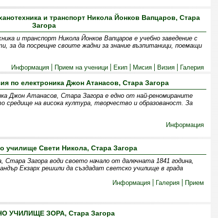
анотехника и транспорт Никола Йонков Вапцаров, Стара
Загора
ника и транспорт Никола Йонков Вапцаров е учебно заведение с
и, за да посрещне своите жадни за знание възпитаници, поемащи
Информация
Прием на ученици
Екип
Мисия
Визия
Галерия
я по електроника Джон Атанасов, Стара Загора
ка Джон Атанасов, Стара Загора е едно от най-реномираните
то средище на висока култура, творчество и образованост. За
Информация
о училище Свети Никола, Стара Загора
 Стара Загора води своето начало от далечната 1841 година,
сандър Екзарх решили да създадат светско училище в града
Информация
Галерия
Прием
О УЧИЛИЩЕ ЗОРА, Стара Загора