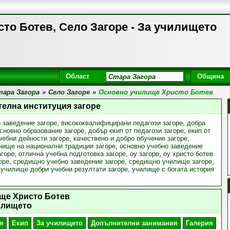
то Ботев, Село Загоре - За училището
Област
Община
ара Загора
»
Село Загоре
»
Основно училище Христо Ботев
телна институция загоре
 заведение загоре
,
висококвалифицирани педагози загоре
,
добра
сновно образование загоре
,
добър екип от педагози загоре
,
екип от
чебни дейности загоре
,
качествено и добро обучение загоре
,
нище на национални традиции загоре
,
основно учебно заведение
агоре
,
отлична учебна подготовка загоре
,
оу загоре
,
оу христо ботев
оре
,
средищно учебно заведение загоре
,
средищно училище загоре
,
,
училище добри учебни резултати загоре
,
училище с богата история
ще Христо Ботев
илището
я
Екип
За училището
Допълнителни занимания
Галерия