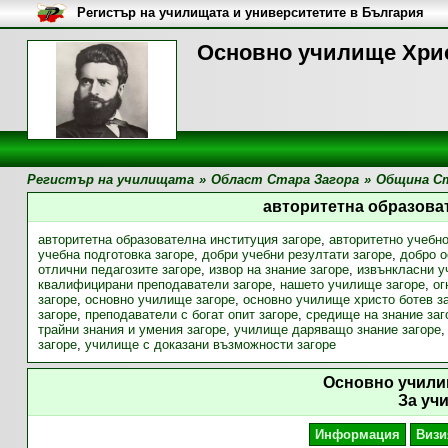
Регистър на училищата и университетите в България
Основно училище Хрис
Регистър на училищата
»
Област Стара Загора
»
Община Ст
авторитетна образова
авторитетна образователна институция загоре
,
авторитетно учебно
учебна подготовка загоре
,
добри учебни резултати загоре
,
добро о
отлични педагозите загоре
,
извор на знание загоре
,
извънкласни у
квалифицирани преподаватели загоре
,
нашето училище загоре
,
ог
загоре
,
основно училище загоре
,
основно училище христо ботев з
загоре
,
преподаватели с богат опит загоре
,
средище на знание заг
трайни знания и умения загоре
,
училище даряващо знание загоре
загоре
,
училище с доказани възможности загоре
Основно учили
За уч
Информация
Визи