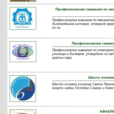
Професионална гимназия по мех
Професионална гимназия по механотех
дългогодишна история, отворило врат
по пъ
Професионална гимнази
Професионална гимназия по електрони
училища в България, утвърдило се ка
кратък пери
Шесто основн
Шесто основно училище Свети Никола,
когато хаджи Господин Славов и Алек
НАЧАЛН