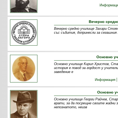
Информац
Вечерно средно
Вечерно средно училище Захари Стоян
със събития, допринесли за сегашния
Основно уч
Основно училище Кирил Христов, Стар
история е повод за гордост у учите
заведение е
Информация
Основно уч
Основно училище Георги Райчев, Стар
врати, за да посрещне своите жадни 
непознатото, неизв