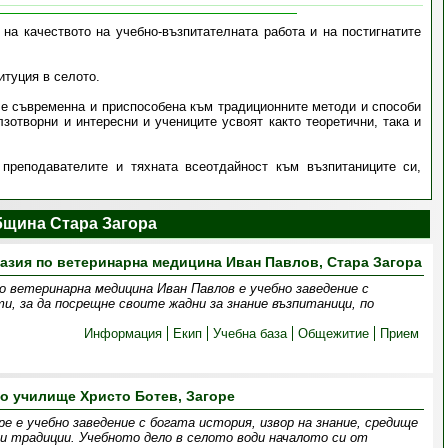
 на качеството на учебно-възпитателната работа и на постигнатите
итуция в селото.
, е съвременна и приспособена към традиционните методи и способи
зотворни и интересни и учениците усвоят както теоретични, така и
преподавателите и тяхната всеотдайност към възпитаниците си,
бщина Стара Загора
зия по ветеринарна медицина Иван Павлов, Стара Загора
о ветеринарна медицина Иван Павлов е учебно заведение с
и, за да посрещне своите жадни за знание възпитаници, по
Информация
Екип
Учебна база
Общежитие
Прием
о училище Христо Ботев, Загоре
 е учебно заведение с богата история, извор на знание, средище
ни традиции. Учебното дело в селото води началото си от