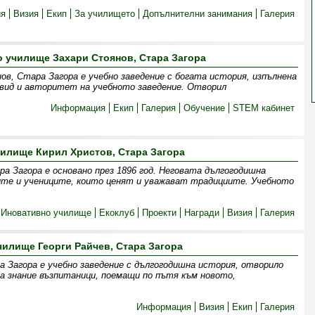
ия
Визия
Екип
За училището
Допълнителни занимания
Галерия
 училище Захари Стоянов, Стара Загора
ов, Стара Загора е учебно заведение с богата история, изпълнена
 вид и авторитет на учебното заведение. Отворил
Информация
Екип
Галерия
Обучение
STEM кабинет
илище Кирил Христов, Стара Загора
а Загора е основано през 1896 год. Неговата дългогодишна
лите и учениците, които ценят и уважават традициите. Учебното
Иновативно училище
Екоклуб
Прoекти
Награди
Визия
Галерия
илище Георги Райчев, Стара Загора
а Загора е учебно заведение с дългогодишна история, отворило
за знание възпитаници, поемащи по пътя към новото,
Информация
Визия
Екип
Галерия