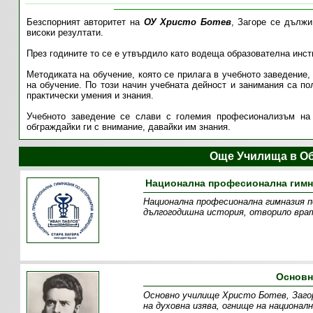
Безспорният авторитет на
ОУ Христо Ботев
, Загоре се дължи
високи резултати.
През годините то се е утвърдило като водеща образователна инст
Методиката на обучение, която се прилага в учебното заведение
на обучение. По този начин учебната дейност и занимания са пол
практически умения и знания.
Учебното заведение се слави с големия професионализъм на 
обграждайки ги с внимание, давайки им знания.
Още Училища в О
Национална професионална гимна
Национална професионална гимназия п
дългогодишна история, отворило врат
Основн
Основно училище Христо Ботев, Загоре
на духовна изява, огнище на национал