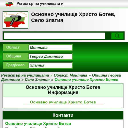
Регистър на училищата и
университетите в България
Основно училище Христо Ботев,
Село Златия
Област
Община
Град/село
Регистър на училищата
»
Област Монтана
»
Община Георги
Дамяново
»
Село Златия
»
Основно училище Христо Ботев
Основно училище Христо Ботев
Информация
Основно училище Христо Ботев
Контакти
Основно училище Христо Ботев