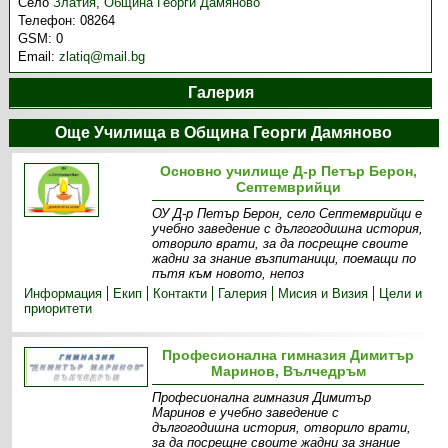
Село
Златия
,
Община Георги Дамяново
Телефон:
08264
GSM:
0
Email:
zlatiq@mail.bg
Галерия
Още Училища в Община Георги Дамяново
Основно училище Д-р Петър Берон,
Септемврийци
ОУ Д-р Петър Берон, село Септемврийци е
учебно заведение с дългогодишна история,
отворило врати, за да посрещне своите
жадни за знание възпитаници, поемащи по
пътя към новото, непоз
Информация
Екип
Контакти
Галерия
Мисия и Визия
Цели и
приоритети
Професионална гимназия Димитър
Маринов, Вълчедръм
Професионална гимназия Димитър
Маринов е учебно заведение с
дългогодишна история, отворило врати,
за да посрещне своите жадни за знание