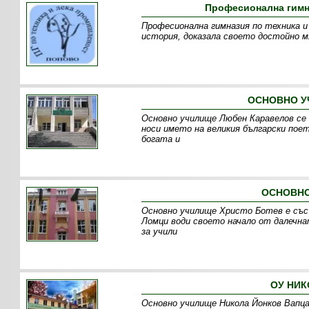
Професионална гимна
Професионална гимназия по техника и
история, доказала своето достойно 
ОСНОВНО У
Основно училище Любен Каравелов се 
носи името на великия български пое
богата и
ОСНОВНО
Основно училище Христо Ботев е със 
Ломци води своето начало от далечнат
за учили
ОУ НИК
Основно училище Никола Йонков Вапца