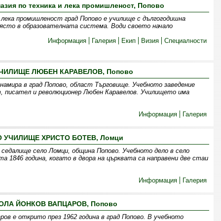
зия по техника и лека промишленост, Попово
 лека промишленост град Попово е училище с дългогодишна
място в образователната система. Води своето начало
Информация
Галерия
Екип
Визия
Специалности
ЧИЛИЩЕ ЛЮБЕН КАРАВЕЛОВ, Попово
намира в град Попово, област Търговище. Учебното заведение
т, писател и революционер Любен Каравелов. Училището има
Информация
Галерия
 УЧИЛИЩЕ ХРИСТО БОТЕВ, Ломци
седалище село Ломци, община Попово. Учебното дело в село
а 1846 година, когато в двора на църквата са направени две стаи
Информация
Галерия
ОЛА ЙОНКОВ ВАПЦАРОВ, Попово
ров е открито през 1962 година в град Попово. В учебното