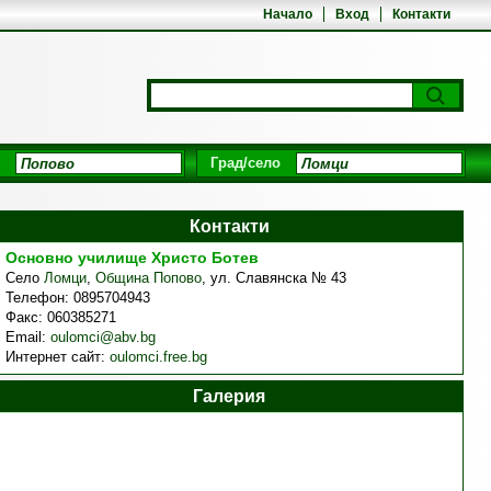
Начало
Вход
Контакти
Град/село
Контакти
Основно училище Христо Ботев
Село
Ломци
,
Община Попово
,
ул. Славянска № 43
Телефон:
0895704943
Факс:
060385271
Email:
oulomci@abv.bg
Интернет сайт:
oulomci.free.bg
Галерия