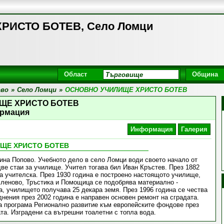
ИСТО БОТЕВ, Село Ломци
Област
Община
ово
»
Село Ломци
»
ОСНОВНО УЧИЛИЩЕ ХРИСТО БОТЕВ
ЩЕ ХРИСТО БОТЕВ
рмация
Информация
Галерия
ЩЕ ХРИСТО БОТЕВ
на Попово. Учебното дело в село Ломци води своето начало от
две стаи за училище. Учител тогава бил Иван Кръстев. През 1882
на учителска. През 1930 година е построено настоящото училище,
 Еленово, Тръстика и Помощица се подобрява материално -
, училището получава 25 декара земя. През 1996 година се чества
нения през 2002 година е направен основен ремонт на сградата.
а програма Регионално развитие към европейските фондове през
та. Изградени са вътрешни тоалетни с топла вода.