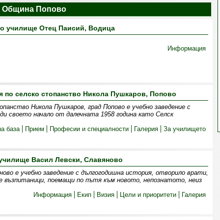
 Община Попово
о училище Отец Паисий, Водица
Информация
 по селско стопанство Никола Пушкаров, Попово
опанство Никола Пушкаров, град Попово е учебно заведение с
ди своето начало от далечната 1958 година като Селск
а база
Прием
Професии и специалности
Галерия
За училището
училище Васил Левски, Славяново
ново е учебно заведение с дългогодишна история, отворило врати,
ие възпитаници, поемащи по пътя към новото, непознатото, неиз
Информация
Екип
Визия
Цели и приоритети
Галерия