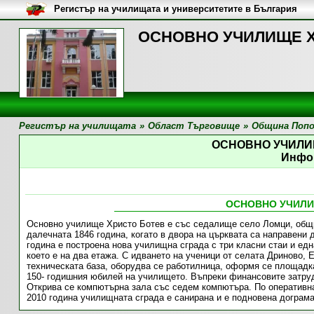
Регистър на училищата и университетите в България
ОСНОВНО УЧИЛИЩЕ ХР
Регистър на училищата
»
Област Търговище
»
Община Поп
ОСНОВНО УЧИЛИ
Инфо
ОСНОВНО УЧИЛИ
Основно училище Христо Ботев е със седалище село Ломци, общи
далечната 1846 година, когато в двора на църквата са направени 
година е построена нова училищна сграда с три класни стаи и ед
което е на два етажа. С идването на ученици от селата Дриново,
техническата база, оборудва се работилница, оформя се площадка
150- годишния юбилей на училището. Въпреки финансовите затруд
Открива се компютърна зала със седем компютъра. По оперативн
2010 година училищната сграда е санирана и е подновена дограма