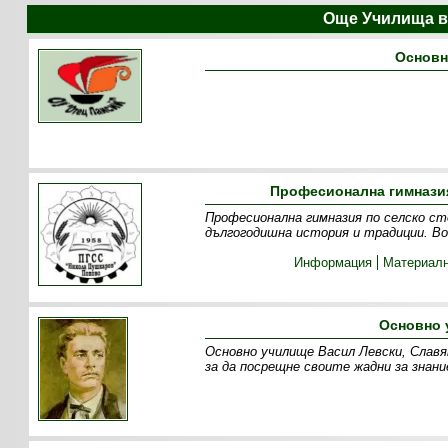
Още Училища в
Основн
Професионална гимназия
Професионална гимназия по селско ст
дългогодишна история и традиции. Во
Информация
Материалн
Основно 
Основно училище Васил Левски, Славя
за да посрещне своите жадни за знан