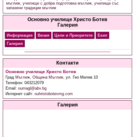
мъглиж
,
училище с добра подготовка мъглиж
,
училище със
запазени традиции мъглиж
Основно училище Христо Ботев
Галерия
Информация
Визия
Цели и Приоритети
Екип
Галерия
Контакти
Основно училище Христо Ботев
Град
Мъглиж
,
Община Мъглиж
,
ул. Гео Милев 10
Телефон:
043212079
Email:
oumagl@abv.bg
Интернет сайт:
ouhristobotevmg.com
Галерия