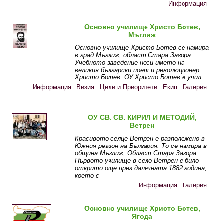
Информация
Основно училище Христо Ботев,
Мъглиж
Основно училище Христо Ботев се намира
в град Мъглиж, област Стара Загора.
Учебното заведение носи името на
великия български поет и революционер
Христо Ботев. ОУ Христо Ботев е учил
Информация
Визия
Цели и Приоритети
Екип
Галерия
ОУ СВ. СВ. КИРИЛ И МЕТОДИЙ,
Ветрен
Красивото селце Ветрен е разположено в
Южния регион на България. То се намира в
община Мъглиж, Област Стара Загора.
Първото училище в село Ветрен е било
открито още през далечната 1882 година,
което с
Информация
Галерия
Основно училище Христо Ботев,
Ягода