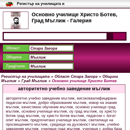
Регистър на училищата и
университетите в България
Основно училище Христо Ботев,
Град Мъглиж - Галерия
Област
Община
Град/село
Регистър на училищата
»
Област Стара Загора
»
Община
Мъглиж
»
Град Мъглиж
»
Основно училище Христо Ботев
авторитетно учебно заведение мъглиж
авторитетно учебно заведение мъглиж
,
висококвалифицирани
педагози мъглиж
,
добро образование мъглиж
,
извор на знание
мъглиж
,
качествено обучение мъглиж
,
основно училище град
мъглиж
,
основно училище мъглиж
,
оу град мъглиж
,
оу христо
ботев град мъглиж
,
оу христо ботев мъглиж
,
педагози с богат
опит мъглиж
,
предпочитано училище мъглиж
,
светилище на
просвещението мъглиж
,
средище на духовност мъглиж
,
учебно
заведение мъглиж
,
училище град мъглиж
,
училище с добра база