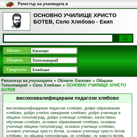
Регистър на училищата и
университетите в България
ОСНОВНО УЧИЛИЩЕ ХРИСТО
БОТЕВ, Село Хлябово - Екип
Област
Община
Град/село
Регистър на училищата
»
Област Хасково
»
Община
Тополовград
»
Село Хлябово
»
ОСНОВНО УЧИЛИЩЕ ХРИСТО
БОТЕВ
висококвалифицирани педагози хлябово
висококвалифицирани педагози хлябово
,
добро образование
хлябово
,
добро учебно заведение хлябово
,
добро училище в
община тополовград
,
добро училище хлябово
,
качествено
обучение хлябово
,
основно образование хлябово
,
основно
училище община тополовград
,
основно училище хлябово
,
основно училище христо ботев
,
основно училище христо ботев
хлябово
,
оу община тополовград
,
оу хлябово
,
оу христо ботев
,