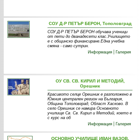
СОУ Д-Р ПЕТЪР БЕРОН, Тополовград
СОУ Д-Р ПЕТЪР БЕРОН обучава ученици
от пети до дванадесети клас.Училището
е с общинско финансиране.Една учебна
смяна - само сутрин.
Информация
Галерия
ОУ СВ. СВ. КИРИЛ И МЕТОДИЙ,
Орешник
Красивото селце Орешник е разположено в
Южния централен регион на България,
Община Тополовград, Област Хасково. В
село Орешник се намира Основното
училище Св. Св. Кирил и Методий, което е
с курс на об
Информация
Галерия
ОСНОВНО УЧИЛИЩЕ ИВАН ВАЗОВ,