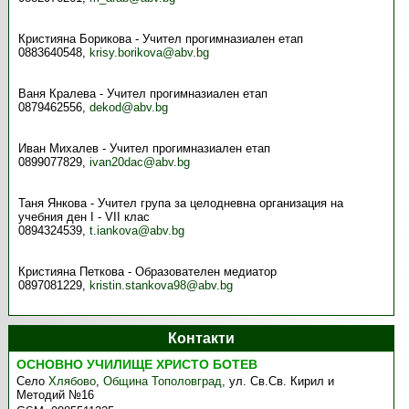
Кристияна Борикова - Учител прогимназиален етап
0883640548,
krisy.borikova@abv.bg
Ваня Кралева - Учител прогимназиален етап
0879462556,
dekod@abv.bg
Иван Михалев - Учител прогимназиален етап
0899077829,
ivan20dac@abv.bg
Таня Янкова - Учител група за целодневна организация на
учебния ден І - VІІ клас
0894324539,
t.iankova@abv.bg
Кристияна Петкова - Образователен медиатор
0897081229,
kristin.stankova98@abv.bg
Контакти
ОСНОВНО УЧИЛИЩЕ ХРИСТО БОТЕВ
Село
Хлябово
,
Община Тополовград
,
ул. Св.Св. Кирил и
Методий №16