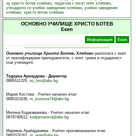
оу христо ботев хлябово
,
педагози с богат опит хлябово
,
утвърдило се учебно заведение хлябово
,
учебно заведение
хлябово
,
христо ботев хлябово
ОСНОВНО УЧИЛИЩЕ ХРИСТО БОТЕВ
Екип
Информация
Екип
Основно училище Христо Ботев, Хлябово
разполага с екип
от квалифицирани преподаватели, с опит, грижа и отдаденост
към учениците.
Тодорка Арнаудова - Директор
0885511325,
ou_hvo@abv.bg
Мария Костова - Учител начален етап
0895321636,
m_kostova74@abv.bg
Милена Коджаманова - Учител начален етап
0878740612,
kodjamanova@abv.bg
Марияна Арабаджиева - Учител прогимназиален етап
0882076261,
m_arab@abv.bg