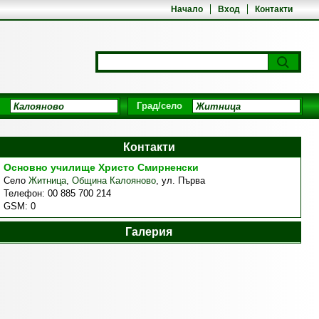
Начало
Вход
Контакти
Град/село
Контакти
Основно училище Христо Смирненски
Село
Житница
,
Община Калояново
,
ул. Първа
Телефон:
00 885 700 214
GSM:
0
Галерия