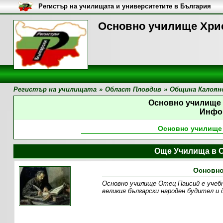
Регистър на училищата и университетите в България
Основно училище Хри
Регистър на училищата
»
Област Пловдив
»
Община Калоян
Основно училище
Инфо
Основно училище
Още Училища в 
Основно
Основно училище Отец Паисий е учебн
великия български народен будител и