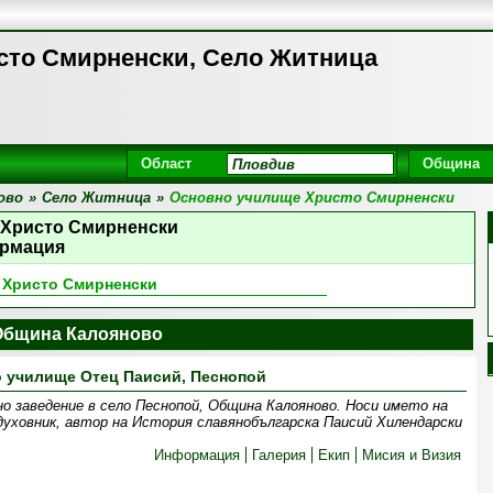
сто Смирненски, Село Житница
Област
Община
ово
»
Село Житница
»
Основно училище Христо Смирненски
 Христо Смирненски
рмация
 Христо Смирненски
Община Калояново
 училище Отец Паисий, Песнопой
о заведение в село Песнопой, Община Калояново. Носи името на
 духовник, автор на История славянобългарска Паисий Хилендарски
Информация
Галерия
Екип
Мисия и Визия