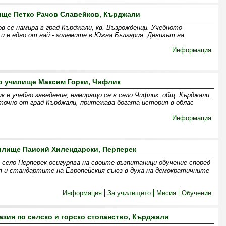
ище Петко Рачов Славейков, Кърджали
в се намира в град Кърджали, кв. Възрожденци. Учебното
а и е едно от най - големите в Южна България. Девизът на
Информация
о училище Максим Горки, Чифлик
к е учебно заведение, намиращо се в село Чифлик, общ. Кърджали.
зточно от град Кърджали, притежава богата история в облас
Информация
илище Паисий Хилендарски, Перперек
 село Перперек осигурява на своите възпитаници обучение според
я и стандартите на Европейския съюз в духа на демократичните
Информация
За училището
Мисия
Обучение
зия по селско и горско стопанство, Кърджали