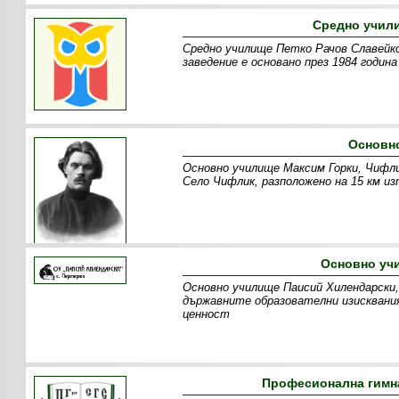
Средно учил
Средно училище Петко Рачов Славейко
заведение е основано през 1984 годин
Основн
Основно училище Максим Горки, Чифли
Село Чифлик, разположено на 15 км и
Основно уч
Основно училище Паисий Хилендарски,
държавните образователни изисквани
ценност
Професионална гимна