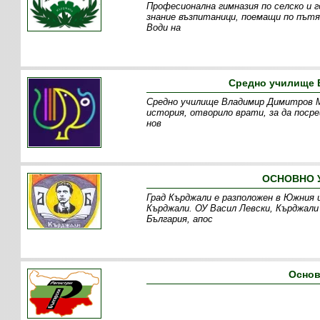
Професионална гимназия по селско и 
знание възпитаници, поемащи по път
Води на
Средно училище 
Средно училище Владимир Димитров Ма
история, отворило врати, за да поср
нов
ОСНОВНО 
Град Кърджали е разположен в Южния 
Кърджали. ОУ Васил Левски, Кърджали 
България, апос
Основ