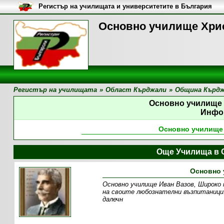
Регистър на училищата и университетите в България
Основно училище Хрис
Регистър на училищата
»
Област Кърджали
»
Община Кърд
Основно училище
Инфо
Основно училище
Още Училища в 
Основно 
Основно училище Иван Вазов, Широко п
на своите любознателни възпитаници
далечн