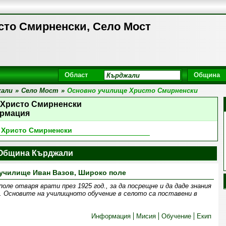
то Смирненски, Село Мост
Област
Община
жали
»
Село Мост
»
Основно училище Христо Смирненски
 Христо Смирненски
рмация
 Христо Смирненски
Община Кърджали
училище Иван Вазов, Широко поле
оле отваря врати през 1925 год., за да посрещне и да даде знания
. Основите на училищното обучение в селото са поставени в
Информация
Мисия
Обучение
Екип