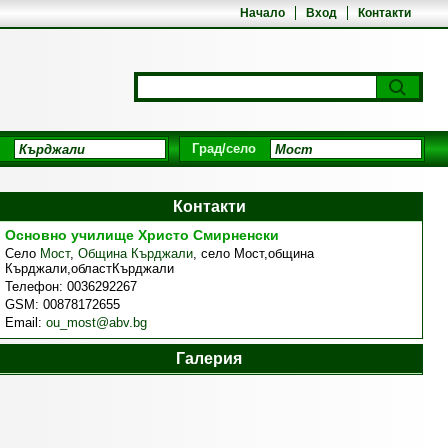
Начало
Вход
Контакти
Град/село
Контакти
Основно училище Христо Смирненски
Село
Мост
,
Община Кърджали
,
село Мост,община
Кърджали,областКърджали
Телефон:
0036292267
GSM:
00878172655
Email:
ou_most@abv.bg
Галерия