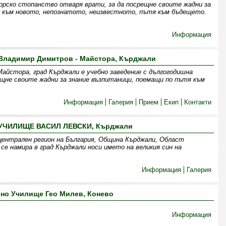
горско стопанство отваря врати, за да посрещне своите жадни за
я към новото, непознатото, неизвестното, пътя към бъдещето.
Информация
Владимир Димитров - Майстора, Кърджали
йстора, град Кърджали е учебно заведение с дългогодишна
ещне своите жадни за знание възпитаници, поемащи по пътя към
Информация
Галерия
Прием
Екип
Контакти
УЧИЛИЩЕ ВАСИЛ ЛЕВСКИ, Кърджали
централен регион на България, Община Кърджали, Област
се намира в град Кърджали носи името на великия син на
Информация
Галерия
но Училище Гео Милев, Конево
Информация