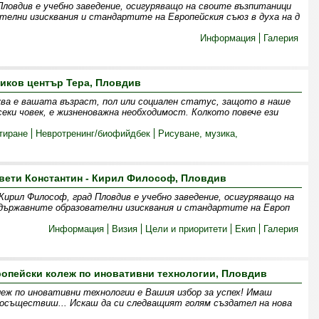
овдив е учебно заведение, осигуряващо на своите възпитаници
телни изисквания и стандартите на Европейския съюз в духа на д
Информация
Галерия
иков център Тера, Пловдив
ква е вашата възраст, пол или социален статус, защото в наше
секи човек, е жизненоважна необходимост. Колкото повече ези
тиране
Невротренинг/биофийдбек
Рисуване, музика,
вети Константин - Кирил Философ, Пловдив
ирил Философ, град Пловдив е учебно заведение, осигуряващо на
 държавните образователни изисквания и стандартите на Европ
Информация
Визия
Цели и приоритети
Екип
Галерия
опейски колеж по иновативни технологии, Пловдив
еж по иновативни технологии е Вашия избор за успех! Имаш
и осъществиш... Искаш да си следващият голям създател на нова