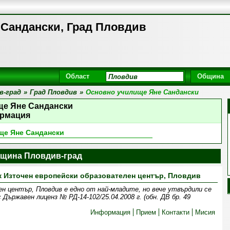
Сандански, Град Пловдив
Област
Община
в-град
»
Град Пловдив
»
Основно училище Яне Сандански
ще Яне Сандански
рмация
ще Яне Сандански
щина Пловдив-град
 Източен европейски образователен център, Пловдив
н център, Пловдив е едно от най-младите, но вече утвърдили се
Държавен лиценз № РД-14-102/25.04.2008 г. (обн. ДВ бр. 49
Информация
Прием
Контакти
Мисия