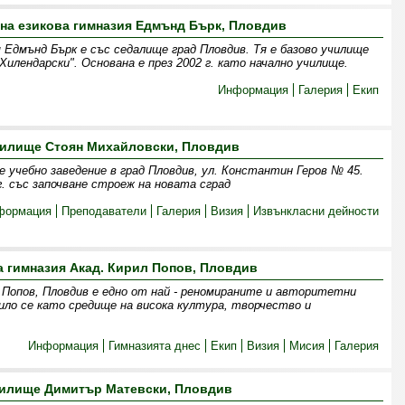
на езикова гимназия Едмънд Бърк, Пловдив
 Едмънд Бърк е със седалище град Пловдив. Тя е базово училище
илендарски". Основана е през 2002 г. като начално училище.
Информация
Галерия
Екип
илище Стоян Михайловски, Пловдив
 учебно заведение в град Пловдив, ул. Константин Геров № 45.
. със започване строеж на новата сград
формация
Преподаватели
Галерия
Визия
Извънкласни дейности
 гимназия Акад. Кирил Попов, Пловдив
Попов, Пловдив е едно от най - реномираните и авторитетни
ило се като средище на висока култура, творчество и
Информация
Гимназията днес
Екип
Визия
Мисия
Галерия
илище Димитър Матевски, Пловдив