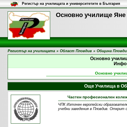
Регистър на училищата и университетите в България
Основно училище Яне 
Регистър на училищата
»
Област Пловдив
»
Община Пловди
Основно учили
Инфо
Основно учили
Още Училища в Об
Частен професионален колеж
ЧПК Източен европейски образователе
учебни заведения в Пловдив. Открит с 