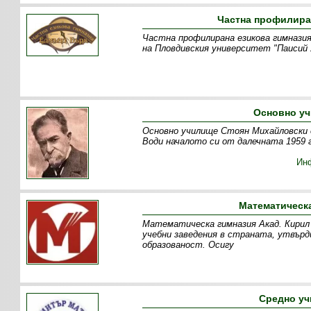
Частна профилира
Частна профилирана езикова гимназия
на Пловдивския университет "Паисий Х
Основно уч
Основно училище Стоян Михайловски е
Води началото си от далечната 1959 г
Ин
Математическа
Математическа гимназия Акад. Кирил 
учебни заведения в страната, утвърд
образованост. Осигу
Средно уч