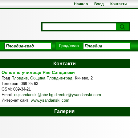
Начало
Вход
Контакти
Град/село
Контакти
Основно училище Яне Сандански
Град
Пловдив
,
Община Пловдив-град
,
Кичево, 2
Телефон:
069-25-63
GSM:
069-34-21
Email:
oujsandanski@abv.bg director@ysandanski.com
Интернет сайт:
www.ysandanski.com
Галерия