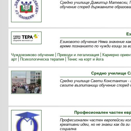
Средно училище Димитър Матевски, Пл
обучение според държавните образова
Ез
Eзиковото обучение Няма значение ка
време познанието по чужди езици за в
Чуждоезиково обучение
Преводи и легализация
Кариерно ориен
арт
Психологическа терапия
Тенис на корт и йога
Средно училище С
Средно училище Свети Константин - К
своите възпитаници обучение според
Професионален частен евр
Професионален частен европейски кол
креативни идеи, но не знаеш как да г
социална