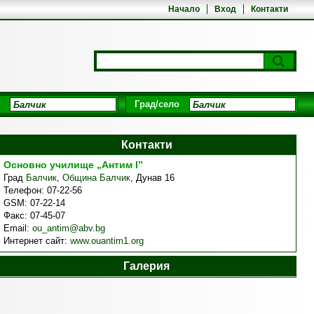
Начало
Вход
Контакти
Град/село
Контакти
Основно училище „Антим І”
Град
Балчик
,
Община Балчик
,
Дунав 16
Телефон:
07-22-56
GSM:
07-22-14
Факс:
07-45-07
Email:
ou_antim@abv.bg
Интернет сайт:
www.ouantim1.org
Галерия