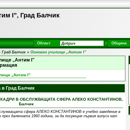
им І”, Град Балчик
Област
Община
»
Град Балчик
»
Основно училище „Антим І”
лище „Антим І”
рмация
лище „Антим І”
 в Град Балчик
КАДРИ В ОБСЛУЖВАЩАТА СФЕРА АЛЕКО КОНСТАНТИНОВ,
Балчик
 обслужващата сфера АЛЕКО КОНСТАНТИНОВ е учебно заведение в
през далечната 1960 година, за да посрещне първия випуск кат