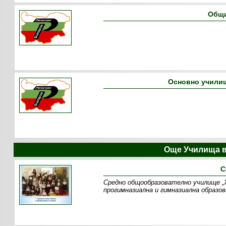
Общи
Основно училищ
Още Училища в
С
Средно общообразователно училище „Х
прогимназиална и гимназиална образ