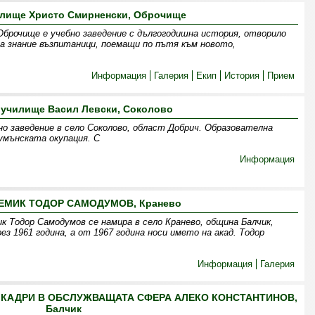
лище Христо Смирненски, Оброчище
брочище е учебно заведение с дългогодишна история, отворило
за знание възпитаници, поемащи по пътя към новото,
Информация
Галерия
Екип
История
Прием
 училище Васил Левски, Соколово
но заведение в село Соколово, област Добрич. Образователна
умънската окупация. С
Информация
ЕМИК ТОДОР САМОДУМОВ, Кранево
 Тодор Самодумов се намира в село Кранево, община Балчик,
з 1961 година, а от 1967 година носи името на акад. Тодор
Информация
Галерия
КАДРИ В ОБСЛУЖВАЩАТА СФЕРА АЛЕКО КОНСТАНТИНОВ,
Балчик