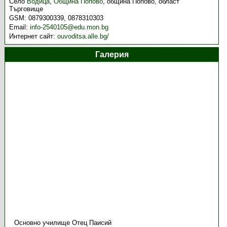
Село
Водица
,
Община Попово
,
община Попово, област
Търговище
GSM:
0879300339, 0878310303
Email:
info-2540105@edu.mon.bg
Интернет сайт:
ouvoditsa.alle.bg/
Галерия
Основно училище Отец Паисий