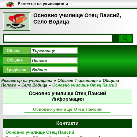
Регистър на училищата и
университетите в България
Основно училище Отец Паисий,
Село Водица
Област
Община
Град/село
Регистър на училищата
»
Област Търговище
»
Община
Попово
»
Село Водица
»
Основно училище Отец Паисий
Основно училище Отец Паисий
Информация
Основно училище Отец Паисий
Контакти
Основно училище Отец Паисий