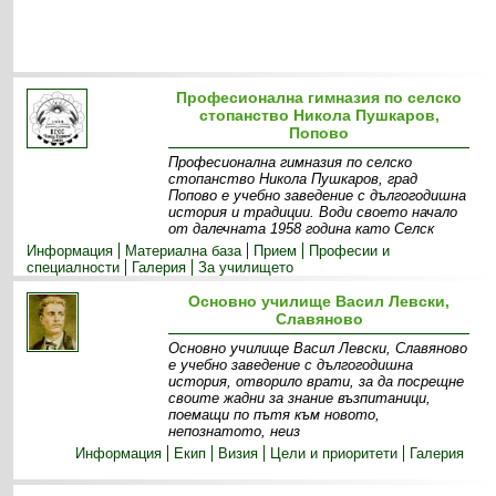
Професионална гимназия по селско
стопанство Никола Пушкаров,
Попово
Професионална гимназия по селско
стопанство Никола Пушкаров, град
Попово е учебно заведение с дългогодишна
история и традиции. Води своето начало
от далечната 1958 година като Селск
Информация
Материална база
Прием
Професии и
специалности
Галерия
За училището
Основно училище Васил Левски,
Славяново
Основно училище Васил Левски, Славяново
е учебно заведение с дългогодишна
история, отворило врати, за да посрещне
своите жадни за знание възпитаници,
поемащи по пътя към новото,
непознатото, неиз
Информация
Екип
Визия
Цели и приоритети
Галерия