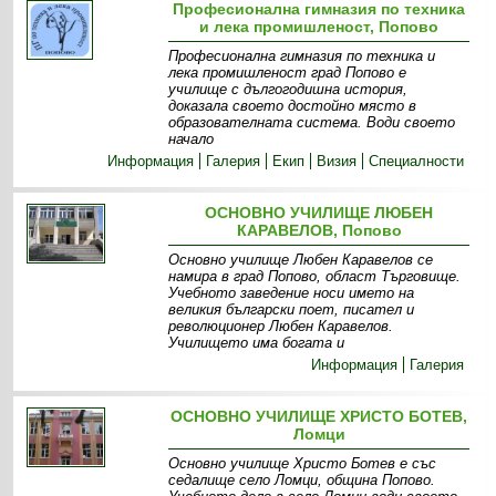
Професионална гимназия по техника
и лека промишленост, Попово
Професионална гимназия по техника и
лека промишленост град Попово е
училище с дългогодишна история,
доказала своето достойно място в
образователната система. Води своето
начало
Информация
Галерия
Екип
Визия
Специалности
ОСНОВНО УЧИЛИЩЕ ЛЮБЕН
КАРАВЕЛОВ, Попово
Основно училище Любен Каравелов се
намира в град Попово, област Търговище.
Учебното заведение носи името на
великия български поет, писател и
революционер Любен Каравелов.
Училището има богата и
Информация
Галерия
ОСНОВНО УЧИЛИЩЕ ХРИСТО БОТЕВ,
Ломци
Основно училище Христо Ботев е със
седалище село Ломци, община Попово.