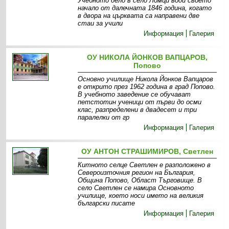
Учебното дело в село Ломци води своето
начало от далечната 1846 година, когато
в двора на църквата са направени две
стаи за учили
Информация
Галерия
ОУ НИКОЛА ЙОНКОВ ВАПЦАРОВ,
Попово
Основно училище Никола Йонков Вапцаров
е открито през 1962 година в град Попово.
В учебното заведение се обучават
петстотин ученици от първи до осми
клас, разпределени в двадесет и три
паралелки от гр
Информация
Галерия
ОУ АНТОН СТРАШИМИРОВ, Светлен
Китното селце Светлен е разположено в
Североизточния регион на България,
Община Попово, Област Търговище. В
село Светлен се намира Основното
училище, което носи името на великия
български писате
Информация
Галерия