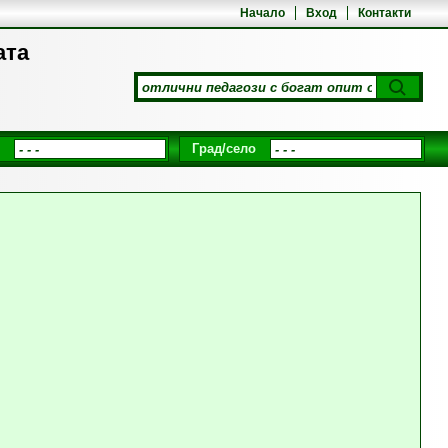
Начало
Вход
Контакти
ата
Град/село