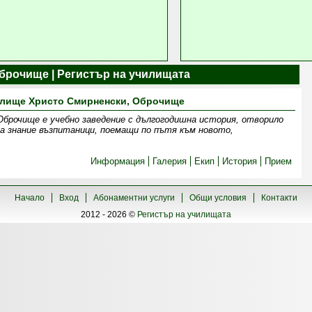
оброчище | Регистър на училищата
лище Христо Смирненски, Оброчище
брочище е учебно заведение с дългогодишна история, отворило
за знание възпитаници, поемащи по пътя към новото,
Информация
Галерия
Екип
История
Прием
Начало
Вход
Абонаментни услуги
Общи условия
Контакти
2012 - 2026 ©
Регистър на училищата