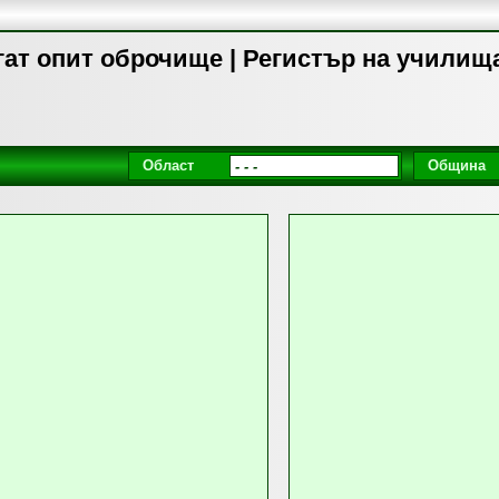
гат опит оброчище | Регистър на училищ
Област
Община