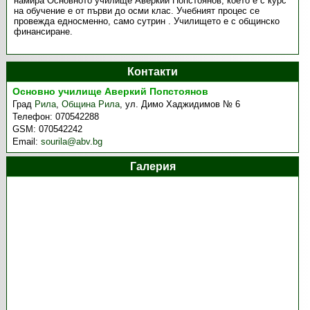
намира Основното училище Аверкий Попстоянов, което е с курс
на обучение е от първи до осми клас. Учебният процес се
провежда едносменно, само сутрин . Училището е с общинско
финансиране.
Контакти
Основно училище Аверкий Попстоянов
Град
Рила
,
Община Рила
,
ул. Димо Хаджидимов № 6
Телефон:
070542288
GSM:
070542242
Email:
sourila@abv.bg
Галерия