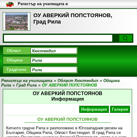
Регистър на училищата и
университетите в България
ОУ АВЕРКИЙ ПОПСТОЯНОВ,
Град Рила
Област
Община
Град/село
Регистър на училищата
»
Област Кюстендил
»
Община
Рила
»
Град Рила
»
ОУ АВЕРКИЙ ПОПСТОЯНОВ
ОУ АВЕРКИЙ ПОПСТОЯНОВ
Информация
Информация
Галерия
ОУ АВЕРКИЙ ПОПСТОЯНОВ
Китното градче Рила е разположено в Югозападния регион на
България, Община Рила, Област Кюстендил. В град Рила се