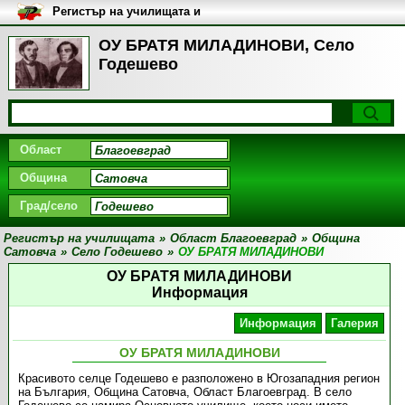
Регистър на училищата и
университетите в България
ОУ БРАТЯ МИЛАДИНОВИ, Село
Годешево
Област
Община
Град/село
Регистър на училищата
»
Област Благоевград
»
Община
Сатовча
»
Село Годешево
»
ОУ БРАТЯ МИЛАДИНОВИ
ОУ БРАТЯ МИЛАДИНОВИ
Информация
Информация
Галерия
ОУ БРАТЯ МИЛАДИНОВИ
Красивото селце Годешево е разположено в Югозападния регион
на България, Община Сатовча, Област Благоевград. В село