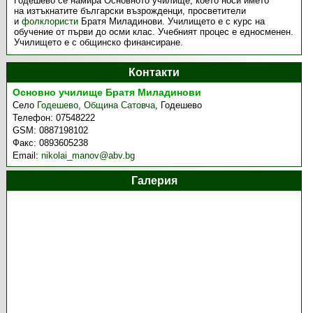
Годешево се намира Основното училище, което носи името
на
изтъкнатите български възрожденци, просветители
и
фолклористи
Братя Миладинови. Училището е с курс на
обучение от първи до осми клас. Учебният процес е едносменен.
Училището е с общинско финансиране.
Контакти
Основно училище Братя Миладинови
Село
Годешево
,
Община Сатовча
,
Годешево
Телефон:
07548222
GSM:
0887198102
Факс:
0893605238
Email:
nikolai_manov@abv.bg
Галерия