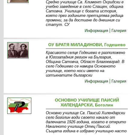
Средно училище Св. Климент Охридски е
учебно заведение в село Слащен, община
Сатовча. Училище с богата история,
която през годините претърпява редица
промени, за да достигне до днешния си
статут. СУ
Информация
Галерия
ОУ БРАТЯ МИЛАДИНОВИ, Годешево
Красивото селце Годешево е разположено
в Югозападния регион на България,
Община Сатовча, Област Благоевград. В
село Годешево се намира Основното
училище, което носи името на
изтъкнатите български
Информация
Галерия
ОСНОВНО УЧИЛИЩЕ ПАИСИЙ
ХИЛЕНДАРСКИ, Боголин
Основно училище Св. Паисий Хилендарски
село Боголин води своето начало от
далечната 1926 година, когато е открито
Началното училище Отец Паисий.
Същата година е избрано училищно насто