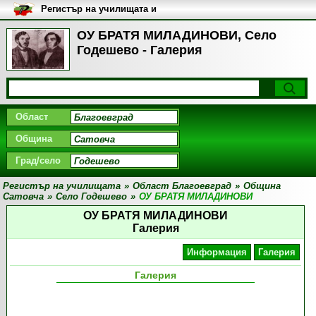
Регистър на училищата и
университетите в България
ОУ БРАТЯ МИЛАДИНОВИ, Село
Годешево - Галерия
Област
Община
Град/село
Регистър на училищата
»
Област Благоевград
»
Община
Сатовча
»
Село Годешево
»
ОУ БРАТЯ МИЛАДИНОВИ
ОУ БРАТЯ МИЛАДИНОВИ
Галерия
Информация
Галерия
Галерия