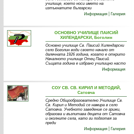
училище, което носи името на
изтъкнатите български
Информация
Галерия
ОСНОВНО УЧИЛИЩЕ ПАИСИЙ
ХИЛЕНДАРСКИ, Боголин
Основно училище Св. Паисий Хилендарски
село Боголин води своето начало от
далечната 1926 година, когато е открито
Началното училище Отец Паисий.
Същата година е избрано училищно насто
Информация
СОУ СВ. СВ. КИРИЛ И МЕТОДИЙ,
Сатовча
Средно Общообразователно Училище Св.
Св. Кирил и Методий се намира в село
Сатовча. Учебното заведение се грижи,
образова и възпитава децата от Сатовча
и околните села, като ги подготвя за
преди
Информация
Галерия