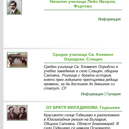
Начално училище Пейо Яворов,
Фъргово
Информация
Средно училище Св. Климент
Охридски, Слащен
Средно училище Св. Климент Охридски е
учебно заведение в село Слащен, община
Сатовча. Училище с богата история,
която през годините претърпява редица
промени, за да достигне до днешния си
статут. СУ
Информация
Галерия
ОУ БРАТЯ МИЛАДИНОВИ, Годешево
Красивото селце Годешево е разположено
в Югозападния регион на България,
Община Сатовча, Област Благоевград. В
село Годешево се намира Основното