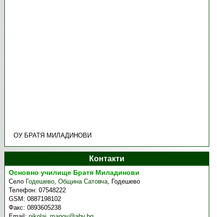
ОУ БРАТЯ МИЛАДИНОВИ
Контакти
Основно училище Братя Миладинови
Село
Годешево
,
Община Сатовча
,
Годешево
Телефон:
07548222
GSM:
0887198102
Факс:
0893605238
Email:
nikolai_manov@abv.bg