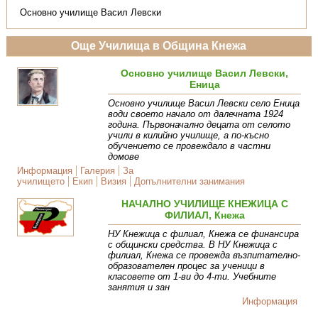
Основно училище Васил Левски
Още Училища в Община Кнежа
Основно училище Васил Левски,
Еница
Основно училище Васил Левски село Еница
води своето начало от далечната 1924
година. Първоначално децата от селото
учили в килийно училище, а по-късно
обучението се провеждало в частни
домове
Информация
Галерия
За
училището
Екип
Визия
Допълнителни занимания
НАЧАЛНО УЧИЛИЩЕ КНЕЖИЦА С
ФИЛИАЛ, Кнежа
НУ Кнежица с филиал, Кнежа се финансира
с общински средства. В НУ Кнежица с
филиал, Кнежа се провежда възпитателно-
образователен процес за ученици в
класовете от 1-ви до 4-ти. Учебните
занятия и зан
Информация