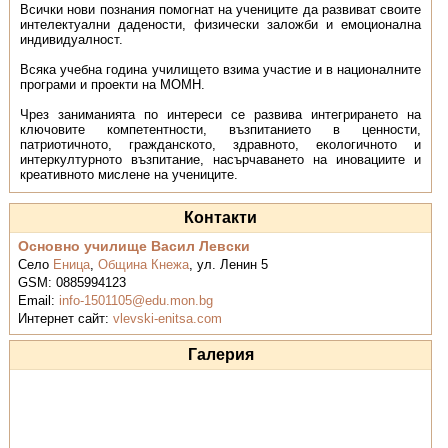
Всички нови познания помогнат на учениците да развиват своите
интелектуални дадености, физически заложби и емоционална
индивидуалност.
Всяка учебна година училището взима участие и в националните
програми и проекти на МОМН.
Чрез заниманията по интереси се развива интегрирането на
ключовите компетентности, възпитанието в ценности,
патриотичното, гражданското, здравното, екологичното и
интеркултурното възпитание, насърчаването на иновациите и
креативното мислене на учениците.
Контакти
Основно училище Васил Левски
Село
Еница
,
Община Кнежа
,
ул. Ленин 5
GSM:
0885994123
Email:
info-1501105@edu.mon.bg
Интернет сайт:
vlevski-enitsa.com
Галерия