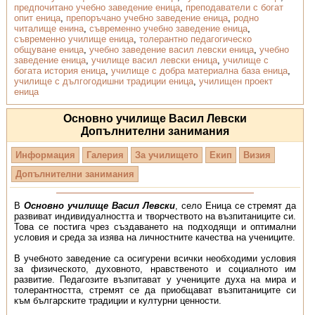
предпочитано учебно заведение еница
,
преподаватели с богат
опит еница
,
препоръчано учебно заведение еница
,
родно
читалище енина
,
съвременно учебно заведение еница
,
съвременно училище еница
,
толерантно педагогическо
общуване еница
,
учебно заведение васил левски еница
,
учебно
заведение еница
,
училище васил левски еница
,
училище с
богата история еница
,
училище с добра материална база еница
,
училище с дългогодишни традиции еница
,
училищен проект
еница
Основно училище Васил Левски
Допълнителни занимания
Информация
Галерия
За училището
Екип
Визия
Допълнителни занимания
В
Основно училище Васил Левски
, село Еница се стремят да
развиват индивидуалността и творчеството на възпитаниците си.
Това се постига чрез създаването на подходящи и оптимални
условия и среда за изява на личностните качества на учениците.
В учебното заведение са осигурени всички необходими условия
за физическото, духовното, нравственото и социалното им
развитие. Педагозите възпитават у учениците духа на мира и
толерантността, стремят се да приобщават възпитаниците си
към българските традиции и културни ценности.