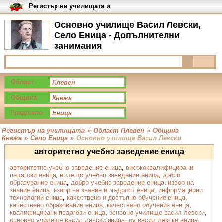
Регистър на училищата и
университетите в България
Основно училище Васил Левски,
Село Еница - Допълнителни
занимания
Област
Община
Град/село
Регистър на училищата
»
Област Плевен
»
Община
Кнежа
»
Село Еница
»
Основно училище Васил Левски
авторитетно учебно заведение еница
авторитетно учебно заведение еница
,
висококвалифицирани
педагози еница
,
водещо учебно заведение еница
,
добро
образувание еница
,
добро учебно заведение еница
,
извор на
знание еница
,
извор на знание и мъдрост еница
,
информациони
технологии еница
,
качествено и достъпно обучение еница
,
качествено образование еница
,
качествено обучение еница
,
квалифицирани педагози еница
,
основно училище васил левски
,
основно училище васил левски еница
,
оу васил левски еница
,